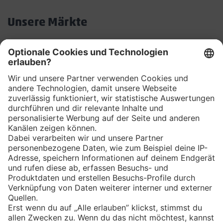
öffnen/schließen
Unsere Märkte
Akkordeon
öffnen/schließen
Aktionen
Akkordeon
öffnen/schließen
Services
Kontakt & Hilfe
Penny App
Newsletter
WhatsApp
App