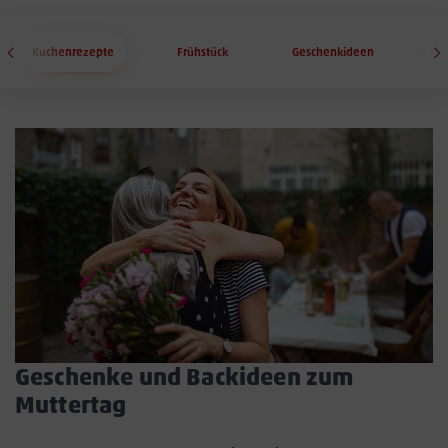
Kuchenrezepte
Frühstück
Geschenkideen
Mutt
Geschenke und Backideen zum
Muttertag