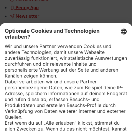
Penny App
Newsletter
WhatsApp
App
Eishockey