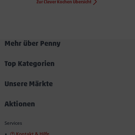
Zur Clever Kochen Übersicht
HEADLINE
Mehr über Penny
Akkordeon
öffnen/schließen
Top Kategorien
Akkordeon
öffnen/schließen
Unsere Märkte
Akkordeon
öffnen/schließen
Aktionen
Akkordeon
öffnen/schließen
Services
Kontakt & Hilfe