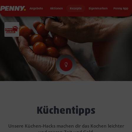
Seku
Penny
Angebote
Aktionen
Rezepte
Eigenmarken
Penny App
Küchentipps
Unsere Küchen-Hacks machen dir das Kochen leichter