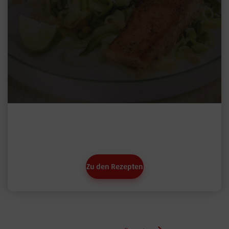
Genug Tipps gelernt?
Wende dein neues Küchenwissen an: Koche unsere Rezepte. Mhh… lecker!
Zu den Rezepten
CTA