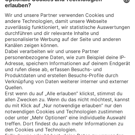
App
Eishockey