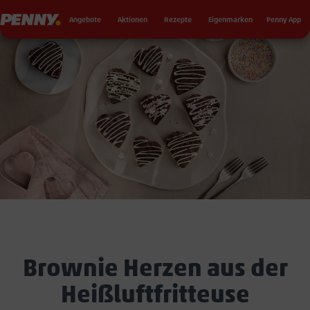
Seku
Penny
Angebote
Aktionen
Rezepte
Eigenmarken
Penny App
Brownie Herzen aus der
Heißluftfritteuse