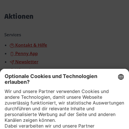
Akkordeon
öffnen/schließen
Aktionen
Akkordeon
öffnen/schließen
Services
Kontakt & Hilfe
Penny App
Newsletter
WhatsApp
App