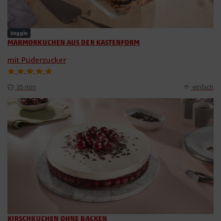
Veggie
MARMORKUCHEN AUS DER KASTENFORM
mit Puderzucker
35 min
einfach
KIRSCHKUCHEN OHNE BACKEN