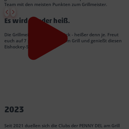
Team mit den meisten Punkten zum Grillmeister.
Es wird wieder heiß.
F
GOOGLE DIENSTE
H
Wir verwenden
YouTube Video
, um Inhalte
Die Grillmeisterschaft ist zurück - heißer denn je. Freut
einzubetten. Dieser Service kann Daten zu
euch auf 7 packende Duelle am Grill und genießt diesen
Ihren Aktivitäten sammeln. Bitte lesen Sie die
De
Eishockey-Sommer 2024.
Details durch und stimmen Sie der Nutzung
S
des Service zu, um diese Inhalte anzuzeigen.
Bi
Weitere Infos:
Datenschutzhinweise
e
H
Zustimmen
Z
Powered by
Usercentrics Consent Management
2023
Seit 2021 duellen sich die Clubs der PENNY DEL am Grill