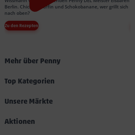
Wissmann vom amtierenden Penny DEL Meister Eisbären
M
des Service zu, um diese Inhalte anzuzeigen.
Berlin. Chicken Muffin und Schokobanane, wer grillt sich
W
Weitere Infos:
Datenschutzhinweise
nach oben?
do
Zustimmen
Zu den Rezepten
Z
Powered by
Usercentrics Consent Management
Mehr über Penny
Akkordeon
öffnen/schließen
Top Kategorien
Akkordeon
öffnen/schließen
Unsere Märkte
Akkordeon
öffnen/schließen
Aktionen
Akkordeon