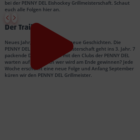
bei der PENNY DEL Eishockey Grillmeisterschaft. Schaut
euch alle Folgen hier an.
Der Trailer
GOOGLE DIENSTE
Wir verwenden
YouTube Video
, um Inhalte
Neues Jahr, neue Gesichter, neue Geschichten. Die
einzubetten. Dieser Service kann Daten zu
PENNY DEL Eishockey Grillmeisterschaft geht ins 3. Jahr. 7
Ihren Aktivitäten sammeln. Bitte lesen Sie die
packende Duelle am Grill mit den Clubs der PENNY DEL
Details durch und stimmen Sie der Nutzung
warten auf dich. Doch wer wird am Ende gewinnen? Jede
des Service zu, um diese Inhalte anzuzeigen.
Woche erscheint eine neue Folge und Anfang September
Weitere Infos:
Datenschutzhinweise
küren wir den PENNY DEL Grillmeister.
Zustimmen
Powered by
Usercentrics Consent Management
D
T
s
i