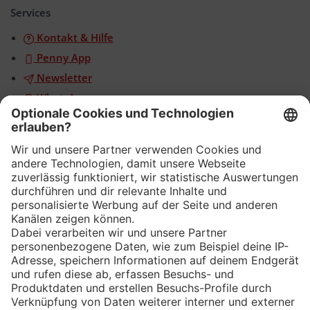
öffnen/schließen
Services
Kontakt & Hilfe
Penny App
Newsletter
WhatsApp
App