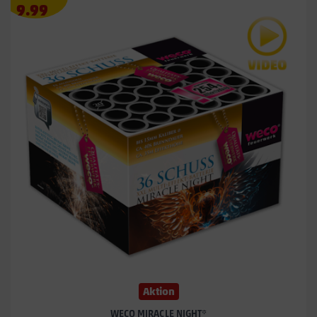
Angebotspreis
9.99
9.99
€
Aktion
WECO MIRACLE NIGHT*