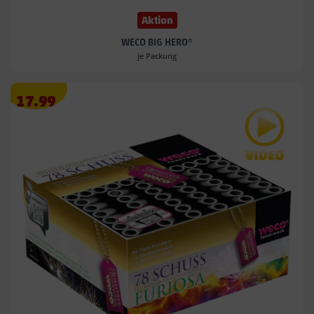
Aktion
WECO BIG HERO*
je Packung
Angebotspreis
17.99
17.99
€