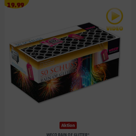
Angebotspreis
19.99
19.99
€
Aktion
WECO RAIN OF GLITTER*