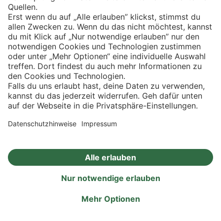
Fleisch
ÜBERBACKENE ZWIEBELSUPPE
mit Emmentaler
30 min
einfach
Angebote
Aktionen
Rezepte
Eigenmarken