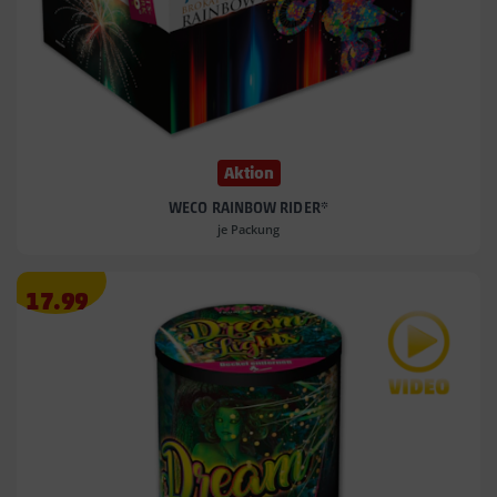
Aktion
WECO RAINBOW RIDER*
je Packung
Angebotspreis
17.99
17.99
€