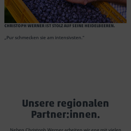
CHRISTOPH WERNER IST STOLZ AUF SEINE HEIDELBEEREN.
H
S
„Pur schmecken sie am intensivsten."
D
w
Unsere regionalen
Partner:innen.
Neben Christoph Werner arbeiten wir eng mit vielen