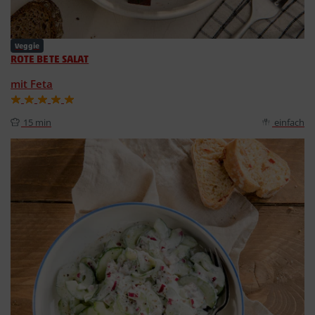
Veggie
ROTE BETE SALAT
mit Feta
15 min
einfach