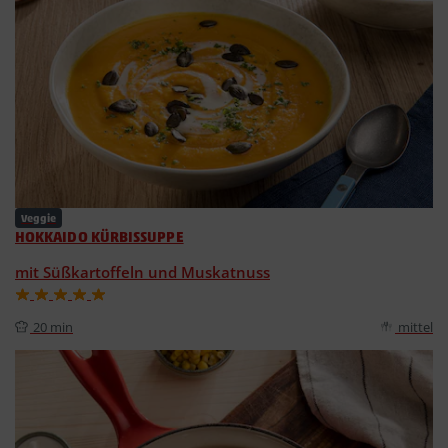
Veggie
HOKKAIDO KÜRBISSUPPE
mit Süßkartoffeln und Muskatnuss
20 min
mittel