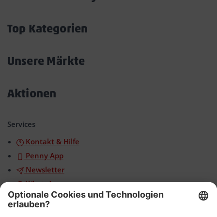
Akkordeon
öffnen/schließen
Top Kategorien
Akkordeon
öffnen/schließen
Unsere Märkte
Akkordeon
öffnen/schließen
Aktionen
Akkordeon
öffnen/schließen
Services
Kontakt & Hilfe
Penny App
Newsletter
WhatsApp
App