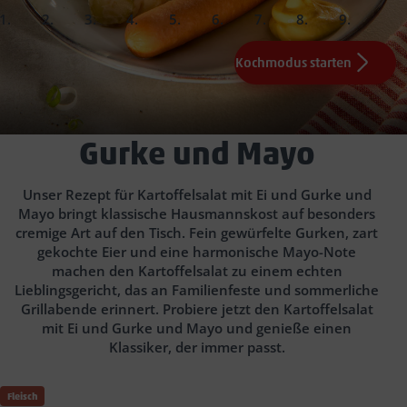
slide
slide
slide
slide
slide
slide
slide
slide
slide
1.
2.
3.
4.
5.
6.
7.
Fertig!
Kochmodus starten
200
1
30
1
Ei(er)
EL heller Essig
g Gewürzgurken
g festkochende Kartoffeln
ca. 10 Min.
2
EL Mayonnaise (z.B. Würz&Co)
ca. 70 °C-80 °C
0,5
50
g
gesalzenem Wasser
kaltem Wasser
Frühlingszwiebel(n)
Naturjoghurt (z.B. Milprima)
2
Bockwürste
1
TL Senf (z.B. Würz&Co)
ca. 5-10 Min.
Kartoffelsalat mit Ei und
1
EL Gewürzgurkensud
Angeboten der Woche
30 Min.
Gurke und Mayo
Salz
Pfeffer
Zucker
Unser Rezept für Kartoffelsalat mit Ei und Gurke und
Mayo bringt klassische Hausmannskost auf besonders
cremige Art auf den Tisch. Fein gewürfelte Gurken, zart
gekochte Eier und eine harmonische Mayo-Note
machen den Kartoffelsalat zu einem echten
Lieblingsgericht, das an Familienfeste und sommerliche
Grillabende erinnert. Probiere jetzt den Kartoffelsalat
mit Ei und Gurke und Mayo und genieße einen
Klassiker, der immer passt.
Fleisch