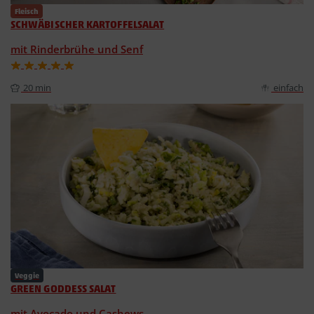
Fleisch
SCHWÄBISCHER KARTOFFELSALAT
mit Rinderbrühe und Senf
20 min
einfach
Veggie
GREEN GODDESS SALAT
mit Avocado und Cashews