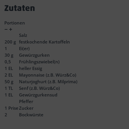
Zutaten
Portionen
Verringern
Zunahme
Salz
200
g
festkochende Kartoffeln
1
Ei(er)
30
g
Gewürzgurken
0,5
Frühlingszwiebel(n)
1
EL
heller Essig
2
EL
Mayonnaise (z.B. Würz&Co)
50
g
Naturjoghurt (z.B. Milprima)
1
TL
Senf (z.B. Würz&Co)
1
EL
Gewürzgurkensud
Pfeffer
1
Prise
Zucker
2
Bockwürste