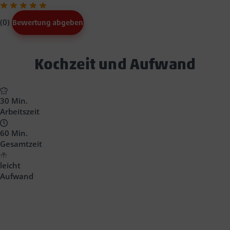
(0)
Bewertung abgeben
Text
Kochzeit und Aufwand
Block
Headline
30 Min.
Arbeitszeit
60 Min.
Gesamtzeit
leicht
Aufwand