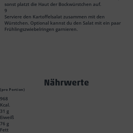
sonst platzt die Haut der Bockwürstchen auf.
9
Serviere den Kartoffelsalat zusammen mit den
Würstchen. Optional kannst du den Salat mit ein paar
Frühlingszwiebelringen garnieren.
Text
Nährwerte
Block
(pro Portion)
968
Headline
Kcal.
31 g
Eiweiß
76 g
Fett