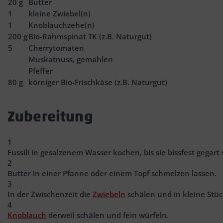
20
g
Butter
1
kleine Zwiebel(n)
1
Knoblauchzehe(n)
200
g
Bio-Rahmspinat TK (z.B. Naturgut)
5
Cherrytomaten
Muskatnuss, gemahlen
Pfeffer
80
g
körniger Bio-Frischkäse (z.B. Naturgut)
Zubereitung
1
Fussili in gesalzenem Wasser kochen, bis sie bissfest gegart 
2
Butter in einer Pfanne oder einem Topf schmelzen lassen.
3
In der Zwischenzeit die
Zwiebeln
schälen und in kleine Stüc
4
Knoblauch
derweil schälen und fein würfeln.