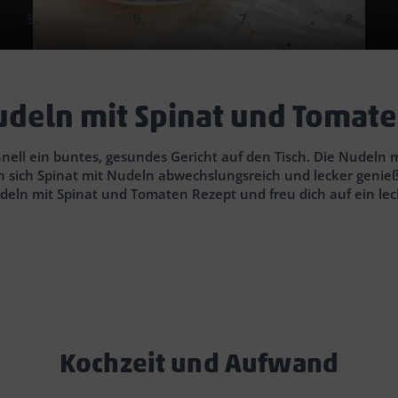
slide
slide
slide
slide
4.
5.
6.
7.
ta)
1
kleine Zwiebel(n)
80
g körniger Bio-Frischkäse (z.B. Naturg
etwas Nu
udeln mit Spinat und Tomat
ell ein buntes, gesundes Gericht auf den Tisch. Die Nudeln m
sen sich Spinat mit Nudeln abwechslungsreich und lecker genieß
eln mit Spinat und Tomaten Rezept und freu dich auf ein lecke
Kochzeit und Aufwand