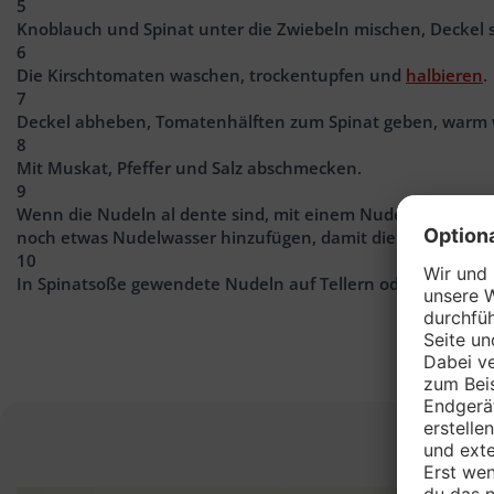
5
Knoblauch und Spinat unter die Zwiebeln mischen, Deckel s
6
Die Kirschtomaten waschen, trockentupfen und
halbieren
.
7
Deckel abheben, Tomatenhälften zum Spinat geben, warm 
8
Mit Muskat, Pfeffer und Salz abschmecken.
9
Wenn die Nudeln al dente sind, mit einem Nudellöffel ab
noch etwas Nudelwasser hinzufügen, damit die Soße etwas f
10
In Spinatsoße gewendete Nudeln auf Tellern oder in Schüss
D