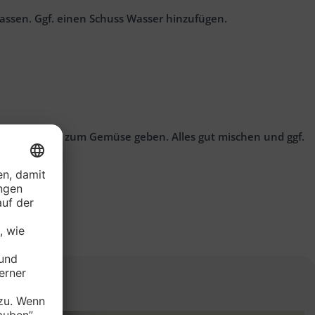
lassen. Ggf. einen Schuss Wasser hinzufügen.
men und sie zum Gemüse geben. Alles gut mischen und ggf.
n: