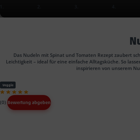
slide
slide
slide
slide
1.
2.
3.
125
20
1
5
Knoblauchzehe(n)
Cherrytomaten
g Butter
g Fusilli (z.B. Naturgut, alternativ Kichererbsen-Pas
Muskatnuss, gemahlen
200
g Bio-Rahmspinat TK (z.B. Naturgut)
Pfeffer
Salz
Angeboten der Woche.
N
Das Nudeln mit Spinat und Tomaten Rezept zaubert schn
Leichtigkeit – ideal für eine einfache Alltagsküche. So las
inspirieren von unserem Nud
Veggie
(0)
Bewertung abgeben
Text
Block