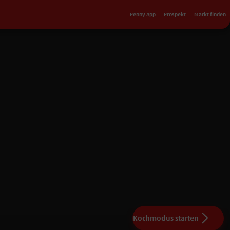
Sekundärnavigation
Penny App
Prospekt
Markt finden
Kochmodus starten