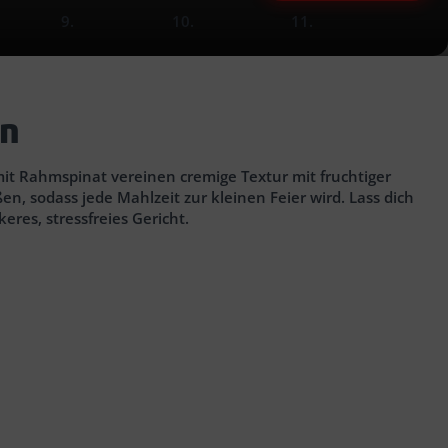
slide
slide
slide
8.
9.
10
ut)
delwasser
ca. 5 Min.
en
it Rahmspinat vereinen cremige Textur mit fruchtiger
en, sodass jede Mahlzeit zur kleinen Feier wird. Lass dich
res, stressfreies Gericht.