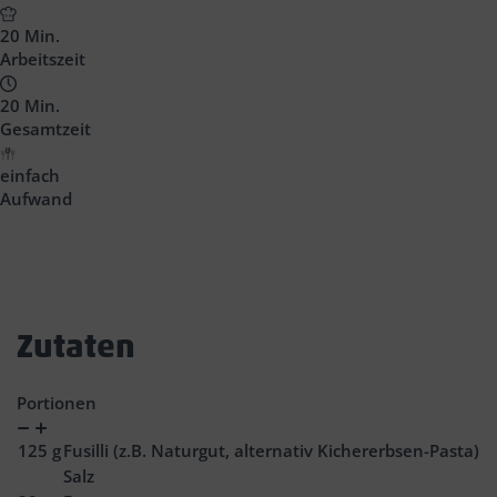
Headline
20 Min.
Arbeitszeit
20 Min.
Gesamtzeit
einfach
Aufwand
Zutaten
Portionen
Verringern
Zunahme
125
g
Fusilli (z.B. Naturgut, alternativ Kichererbsen-Pasta)
Salz