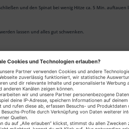
chließen und den Spinat bei wenig Hitze ca. 5 Min. auftauen 
werden lassen und alles gut schwenken.
schöpfen oder mit einer Küchenzange aus dem Kochwasser neh
lüssiger wird.
eln anrichten und mit körnigem Frischkäse toppen.
as könnte dich interessiere