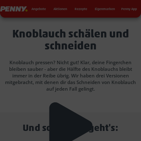
Seku
Penny
Angebote
Aktionen
Rezepte
Eigenmarken
Penny App
Knoblauch schälen und
schneiden
Knoblauch pressen? Nicht gut! Klar, deine Fingerchen
bleiben sauber - aber die Hälfte des Knoblauchs bleibt
immer in der Reibe übrig. Wir haben drei Versionen
mitgebracht, mit denen dir das Schneiden von Knoblauch
auf jeden Fall gelingt.
Und so einfach geht's: