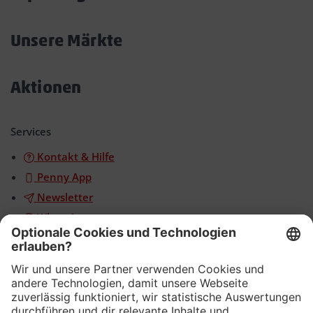
Akkordeon
öffnen/schließen
Unsere Märkte
Akkordeon
öffnen/schließen
Aktionen
Akkordeon
öffnen/schließen
Services
Kontakt & Hilfe
Penny App
Newsletter
WhatsApp
App