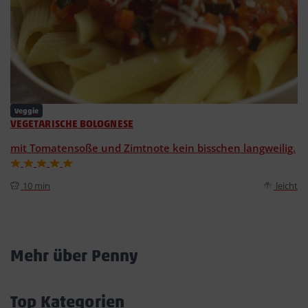
Veggie
VEGETARISCHE BOLOGNESE
mit Tomatensoße und Zimtnote kein bisschen langweilig.
10 min
leicht
Mehr über Penny
Akkordeon
öffnen/schließen
Top Kategorien