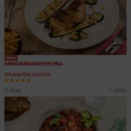
Fleisch
HÄHNCHENKEULEN VOM GRILL
mit gegrillter Zucchini
20 min
einfach