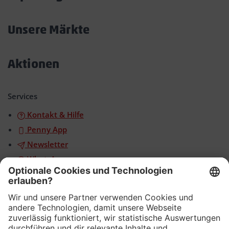
Akkordeon
öffnen/schließen
Unsere Märkte
Akkordeon
öffnen/schließen
Aktionen
Akkordeon
öffnen/schließen
Services
Kontakt & Hilfe
Penny App
Newsletter
WhatsApp
App