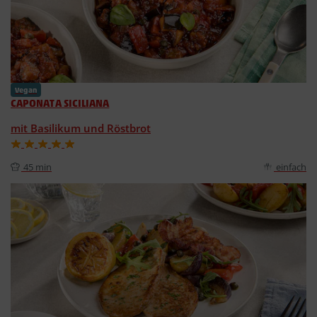
Vegan
CAPONATA SICILIANA
mit Basilikum und Röstbrot
45 min
einfach