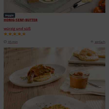
Veggie
HONIG-SENF-BUTTER
würzig und süß
05 min
einfach