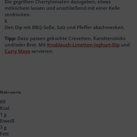
Die gegrillten Cherrytomaten dazugeben, etwas
mitköcheln lassen und anschließend mit einer Kelle
zerdrücken.
6
Den Dip mit BBQ-Soße, Salz und Pfeffer abschmecken.
Tipp:
Dazu passen gekochte Crevetten, Karottensticks
und/oder Brot. Mit
Knoblauch-Limetten-Joghurt-Dip
und
Curry Mayo
servieren.
Nährwerte
60
Kcal.
1 g
Eiweiß
3 g
Fett