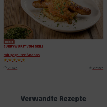
Fleisch
CURRYWURST VOM GRILL
mit gegrillter Ananas
25 min
einfach
Verwandte Rezepte