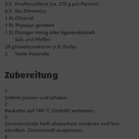
0.5
Knollensellerie (ca. 250 g pro Portion)
0.5
Bio-Zitrone(n)
1
EL
Olivenöl
1
EL
Thymian gerebelt
1
EL
flüssiger Honig oder Agavendicksaft
Salz und Pfeffer
20
g
Haselnusskerne (z.B. Puda)
2
Stiele Petersilie
Zubereitung
1
Sellerie putzen und schälen.
2
Backofen auf 180 °C (Umluft) vorheizen.
3
Zitronenschale heiß abwaschen, trocknen und fein
abreiben. Zitronensaft auspressen.
4