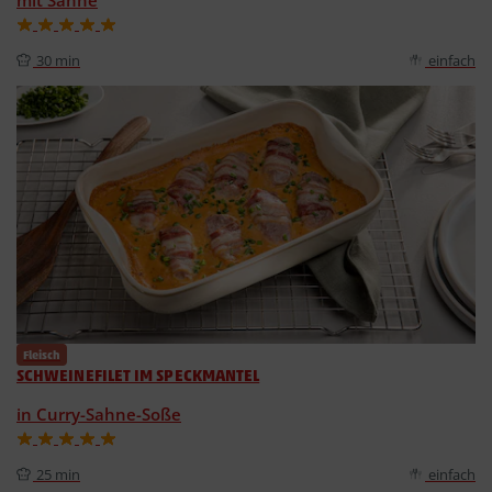
30 min
einfach
Fleisch
SCHWEINEFILET IM SPECKMANTEL
in Curry-Sahne-Soße
25 min
einfach