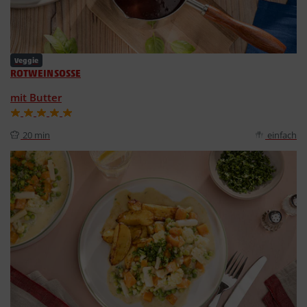
Veggie
ROTWEINSOSSE
mit Butter
20 min
einfach