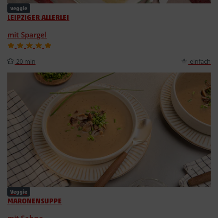
Veggie
LEIPZIGER ALLERLEI
mit Spargel
20 min
einfach
Veggie
MARONENSUPPE
mit Sahne