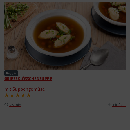
Veggie
GRIESSKLÖSSCHENSUPPE
mit Suppengemüse
25 min
einfach