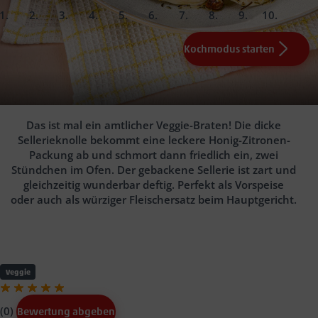
slide
slide
slide
slide
slide
slide
slide
slide
slide
slide
1.
2.
3.
4.
5.
6.
7.
8.
Fertig!
Kochmodus starten
0.5
1 Bio-Zitrone
Zitronenabrieb, Zitronensaft,
20
2
Stiele Petersilie
g Haselnusskerne (z.B. Puda)
Knollensellerie (ca. 250 g pro Portion)
Backpapier
1
EL Olivenöl,
1
EL
Thymian gerebelt,
ca. 1 cm dicke
1
EL flüssiger Honig oder
vorgeheizten Ofen bei 180
Gebackener Sellerie
Agavendicksaft, Salz
°C (Umluft) je nach Größe ca. 1,5 Std.
Pfeffer
Das ist mal ein amtlicher Veggie-Braten! Die dicke
Tipp:
Tipp:
letzten 20 Min.
Sellerieknolle bekommt eine leckere Honig-Zitronen-
Packung ab und schmort dann friedlich ein, zwei
Stündchen im Ofen. Der gebackene Sellerie ist zart und
gleichzeitig wunderbar deftig. Perfekt als Vorspeise
oder auch als würziger Fleischersatz beim Hauptgericht.
Veggie
(0)
Bewertung abgeben