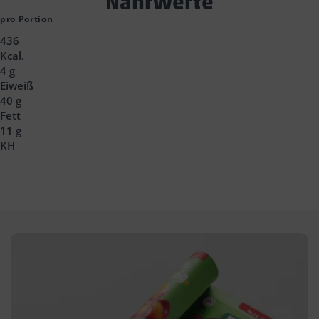
Text
Nährwerte
Block
pro Portion
436
Headline
Kcal.
4 g
Eiweiß
40 g
Fett
11 g
KH