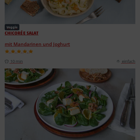
Veggie
CHICORÉE SALAT
mit Mandarinen und Joghurt
10 min
einfach