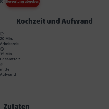
(0)
Bewertung abgeben
Text
Kochzeit und Aufwand
Block
Headline
20 Min.
Arbeitszeit
35 Min.
Gesamtzeit
mittel
Aufwand
Zutaten