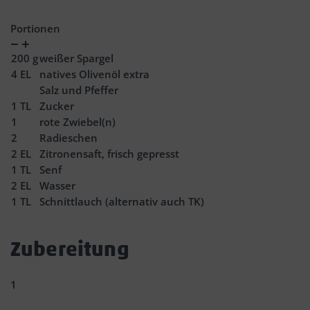
Portionen
Verringern
Zunahme
200
g
weißer Spargel
4
EL
natives Olivenöl extra
Salz und Pfeffer
1
TL
Zucker
1
rote Zwiebel(n)
2
Radieschen
2
EL
Zitronensaft, frisch gepresst
1
TL
Senf
2
EL
Wasser
1
TL
Schnittlauch (alternativ auch TK)
Zubereitung
1