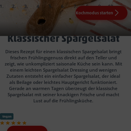
slide
slide
slide
slide
slide
slide
slide
slide
slide
slide
1.
2.
3.
4.
5.
6.
7.
8.
9.
Kochmodus starten
200
1
2
Zwiebelwürfel
rote Zwiebel(n)
Radieschen
g weißer Spargel
15 Min.
Radieschen
Salz und Pfeffer
4
EL natives Olivenöl extra
1
TL Schnittlauch
Zucker, Salz
1
TL Zucker
2
EL
Zitronensaft, frisch gepresst
(alternativ auch TK)
Pfeffer
4
EL natives Olivenöl extra
1
TL Senf
warmen Spargel
2
EL
Klassischer Spargelsalat
Wasser
8 Min.
Zucker, Salz und
Angeboten der Woche
Pfeffer
Dieses Rezept für einen klassischen Spargelsalat bringt
frischen Frühlingsgenuss direkt auf den Teller und
zeigt, wie unkompliziert saisonale Küche sein kann. Mit
einem leichten Spargelsalat Dressing und wenigen
Zutaten entsteht ein einfacher Spargelsalat, der ideal
als Beilage oder leichtes Hauptgericht funktioniert.
Gerade an warmen Tagen überzeugt der klassische
Spargelsalat mit seiner knackigen Frische und macht
Lust auf die Frühlingsküche.
Vegan