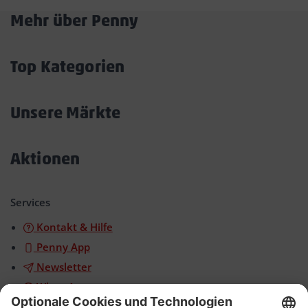
Mehr über Penny
Akkordeon
öffnen/schließen
Top Kategorien
Akkordeon
öffnen/schließen
Unsere Märkte
Akkordeon
öffnen/schließen
Aktionen
Akkordeon
öffnen/schließen
Services
Kontakt & Hilfe
Penny App
Newsletter
WhatsApp