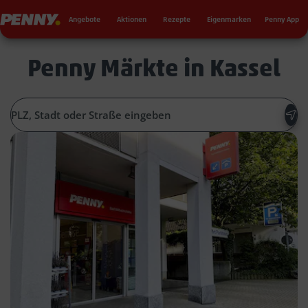
Seku
Penny
Angebote
Aktionen
Rezepte
Eigenmarken
Penny App
Penny Märkte in Kassel