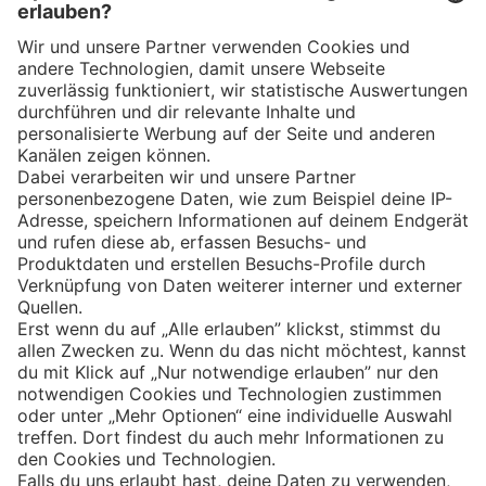
App
Eishockey