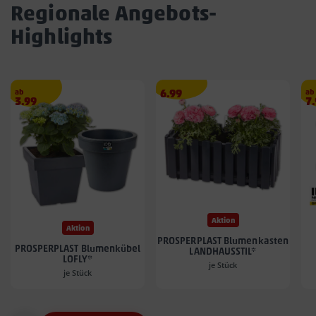
Regionale Angebots-
Highlights
Angebotspreis
ab
6.99
ab
Angebotspreis
A
3.99
7
6.99
3.99
7.
€
€
€
Aktion
Aktion
PROSPERPLAST Blumenkasten
PROSPERPLAST Blumenkübel
LANDHAUSSTIL*
LOFLY*
je Stück
je Stück