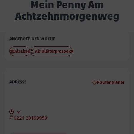
Mein Penny Am
Achtzehnmorgenweg
Penny
ANGEBOTE DER WOCHE
Am
Als Liste
Als Blätterprospekt
Achtzehnmorgenweg
ADRESSE
Routenplaner
0221 20199959