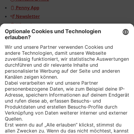
Penny App
Newsletter
WhatsApp
App
Eishockey