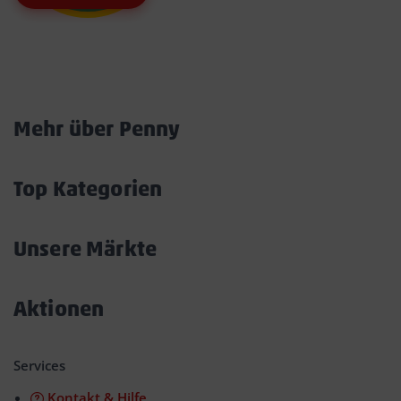
Marktkarte
Mehr über Penny
Akkordeon
öffnen/schließen
Top Kategorien
Akkordeon
öffnen/schließen
Unsere Märkte
Akkordeon
öffnen/schließen
Aktionen
Akkordeon
öffnen/schließen
Services
Kontakt & Hilfe