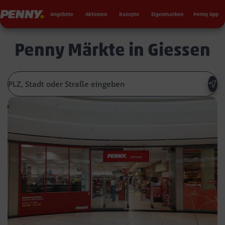
Seku
Penny
Angebote
Aktionen
Rezepte
Eigenmarken
Penny App
Penny Märkte in Giessen