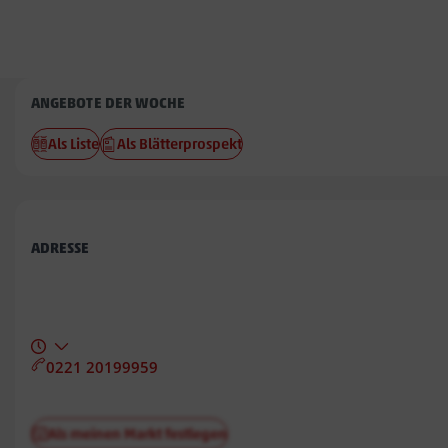
Penny
ANGEBOTE DER WOCHE
Am
Als Liste
Als Blätterprospekt
Markt
ADRESSE
0221 20199959
Als meinen Markt festlegen