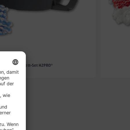
-50%
hmopp- Komplett-Set H2PRO*
je Set