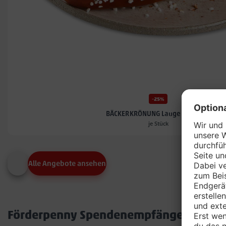
-25%
BÄCKERKRÖNUNG Laugenstange*
je Stück
Alle Angebote ansehen
Förderpenny Spendenempfänger in dei