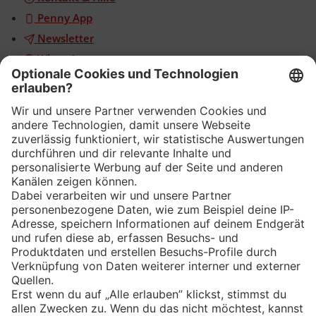
Penny App
Newsletter
WhatsApp
App
Eishockey