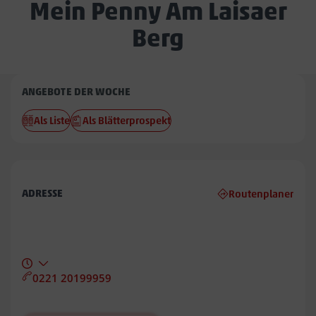
Mein Penny Am Laisaer
Berg
Penny
ANGEBOTE DER WOCHE
Am
Als Liste
Als Blätterprospekt
Laisaer
Berg
ADRESSE
Routenplaner
0221 20199959