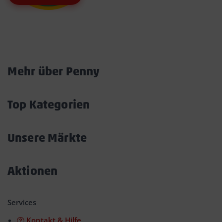
Marktkarte
Mehr über Penny
Akkordeon
öffnen/schließen
Top Kategorien
Akkordeon
öffnen/schließen
Unsere Märkte
Akkordeon
öffnen/schließen
Aktionen
Akkordeon
öffnen/schließen
Services
Kontakt & Hilfe