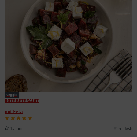
Veggie
ROTE BETE SALAT
mit Feta
15 min
einfach