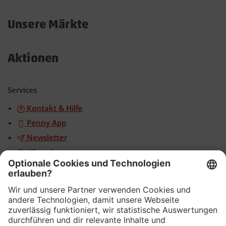
Akkordeon
öffnen/schließen
Unsere Märkte
Akkordeon
öffnen/schließen
Aktionen
Akkordeon
öffnen/schließen
Services
Kontakt & Hilfe
Penny App
Newsletter
WhatsApp
App