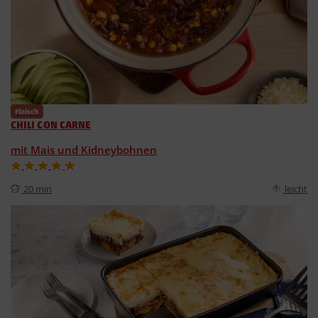
Fleisch
CHILI CON CARNE
mit Mais und Kidneybohnen
20 min
leicht