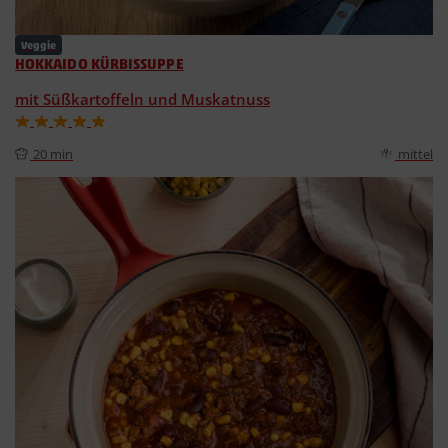
Veggie
HOKKAIDO KÜRBISSUPPE
mit Süßkartoffeln und Muskatnuss
20 min
mittel