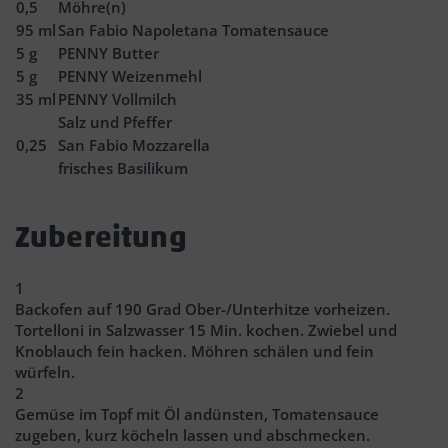
0,5
Möhre(n)
95
ml
San Fabio Napoletana Tomatensauce
5
g
PENNY Butter
5
g
PENNY Weizenmehl
35
ml
PENNY Vollmilch
Salz und Pfeffer
0,25
San Fabio Mozzarella
frisches Basilikum
Zubereitung
1
Backofen auf 190 Grad Ober-/Unterhitze vorheizen.
Tortelloni in Salzwasser 15 Min. kochen. Zwiebel und
Knoblauch fein hacken. Möhren schälen und fein
würfeln.
2
Gemüse im Topf mit Öl andünsten, Tomatensauce
zugeben, kurz köcheln lassen und abschmecken.