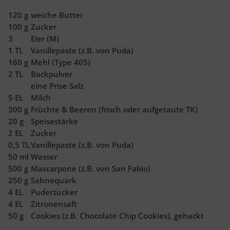
120
g
weiche Butter
100
g
Zucker
3
Eier (M)
1
TL
Vanillepaste (z.B. von Puda)
160
g
Mehl (Type 405)
2
TL
Backpulver
eine Prise Salz
5
EL
Milch
300
g
Früchte & Beeren (frisch oder aufgetaute TK)
20
g
Speisestärke
2
EL
Zucker
0,5
TL
Vanillepaste (z.B. von Puda)
50
ml
Wasser
500
g
Mascarpone (z.B. von San Fabio)
250
g
Sahnequark
4
EL
Puderzucker
4
EL
Zitronensaft
50
g
Cookies (z.B. Chocolate Chip Cookies), gehackt