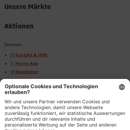
öffnen/schließen
Unsere Märkte
Akkordeon
öffnen/schließen
Aktionen
Akkordeon
öffnen/schließen
Services
Kontakt & Hilfe
Penny App
Newsletter
WhatsApp
App