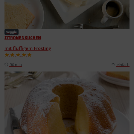
Veggie
ZITRONENKUCHEN
mit fluffigem Frosting
30 min
einfach