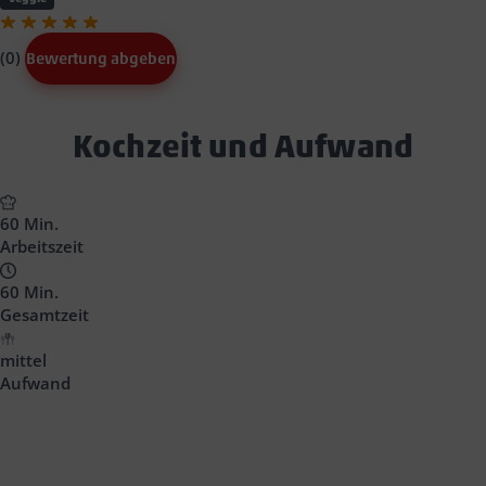
(0)
Bewertung abgeben
Text
Kochzeit und Aufwand
Block
Headline
60 Min.
Arbeitszeit
60 Min.
Gesamtzeit
mittel
Aufwand