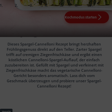
slide
slide
slide
slide
slide
slide
slide
1.
2.
3.
4.
5.
Fertig!
Kochmodus starten
300 g Ziegenfrischkäse
200 °C Ober-/Unterhitze
200g körniger Frischkäse
2 TL Kapern
150ml Milch
30-35 Min.
Salz
Pfeffer
1 EL
Senf scharf
30g Grana
Spargel-Cannelloni
Padano, gerieben
0,5
Schale von Naturgut Bio-
1 EL
Angeboten der Woche
Olivenöl
Zitrone
6 Halme Schnittlauch
Dieses Spargel-Cannelloni Rezept bringt herzhaften
24 Stängel grünen Spargel
Frühlingsgenuss direkt auf den Teller. Zarter Spargel
trifft auf cremigen Ziegenfrischkäse und ergibt einen
köstlichen Cannelloni-Spargel-Auflauf, der einfach
zuzubereiten ist. Gefüllt mit Spargel und verfeinert mit
Ziegenfrischkäse macht das vegetarische Cannelloni-
Gericht besonders aromatisch. Lass dich vom
Geschmack überzeugen und probiere unser Spargel-
Cannelloni Rezept!
Veggie