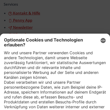
öffnen/schließen
Services
Kontakt & Hilfe
Penny App
Newsletter
WhatsApp
App