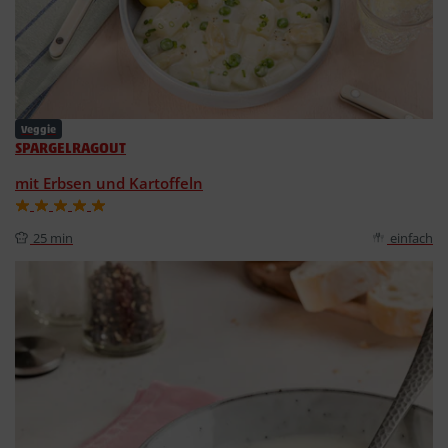
Veggie
SPARGELRAGOUT
mit Erbsen und Kartoffeln
25 min
einfach