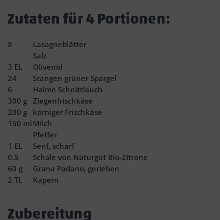
Zutaten für 4 Portionen:
8
Lasagneblätter
Salz
3
EL
Olivenöl
24
Stangen grüner Spargel
6
Halme Schnittlauch
300
g
Ziegenfrischkäse
200
g
körniger Frischkäse
150
ml
Milch
Pfeffer
1
EL
Senf, scharf
0.5
Schale von Naturgut Bio-Zitrone
60
g
Grana Padano, gerieben
2
TL
Kapern
Zubereitung