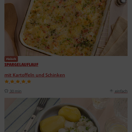
Fleisch
SPARGELAUFLAUF
mit Kartoffeln und Schinken
30 min
einfach