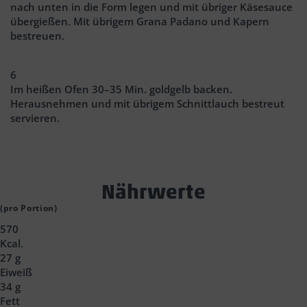
nach unten in die Form legen und mit übriger Käsesauce
übergießen. Mit übrigem Grana Padano und Kapern
bestreuen.
6
Im heißen Ofen 30–35 Min. goldgelb backen.
Herausnehmen und mit übrigem Schnittlauch bestreut
servieren.
Text
Nährwerte
Block
(pro Portion)
570
Headline
Kcal.
27 g
Eiweiß
34 g
Fett