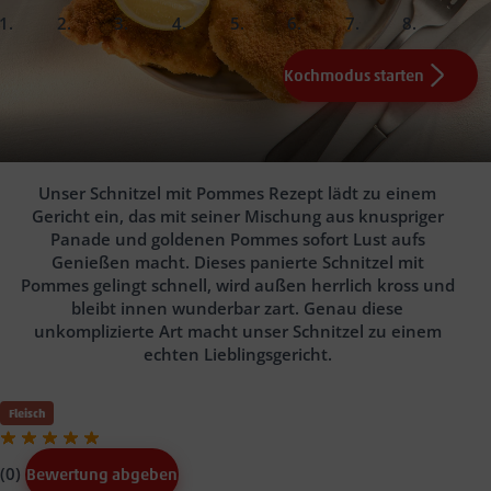
slide
slide
slide
slide
slide
slide
slide
slide
Zutaten
1.
2.
3.
4.
5.
6.
Kochmodus starten
1
1
Scheibe Schweineschnitzel à 150 g (z.B. Mühlenhof)
Ei(er)
200 °C
Salz und Pfeffer
2
EL Sahne
1
TL Weizenmehl
50
g Paniermehl
150
g Jumbo Pommes Frites
50
g Butterschmalz
Schnitzel mit Pommes
(z.B. Butcher’s) oder TK-Pommes Frites
0.25
Zitrone(n)
ca. 5 mm
Angeboten der Woche
25-30 Min.
ca. 3 Min.
Unser Schnitzel mit Pommes Rezept lädt zu einem
Gericht ein, das mit seiner Mischung aus knuspriger
Panade und goldenen Pommes sofort Lust aufs
Genießen macht. Dieses panierte Schnitzel mit
Pommes gelingt schnell, wird außen herrlich kross und
bleibt innen wunderbar zart. Genau diese
unkomplizierte Art macht unser Schnitzel zu einem
echten Lieblingsgericht.
Fleisch
(0)
Bewertung abgeben