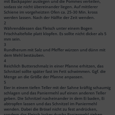
mit Backpapier auslegen und die Pommes verteilen,
sodass sie nicht übereinander liegen. Auf mittlerer
Schiene im vorgeheizten Ofen ca. 25-30 Min. kross
werden lassen. Nach der Hälfte der Zeit wenden.
2
Währenddessen das Fleisch unter einem Bogen
Frischhaltefolie platt klopfen. Es sollte nicht dicker als 5
mm sein.
3
Rundherum mit Salz und Pfeffer würzen und dünn mit
dem Mehl bestäuben.
4
Reichlich Butterschmalz in einer Pfanne erhitzen, das
Schnitzel sollte später fast im Fett schwimmen. Ggf. die
Menge an die Größe der Pfanne anpassen.
5
Eier in einem tiefen Teller mit der Sahne kräftig schaumig
schlagen und das Paniermehl auf einen anderen Teller
geben. Die Schnitzel nacheinander in dem Ei baden, Ei
abtropfen lassen und das Schnitzel im Paniermehl
wenden. Dabei die Brösel nicht zu fest andrücken,
sondern das Fleisch locker durchs Paniermehl ziehen.