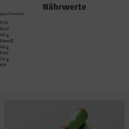
Text
Nährwerte
Block
(pro Portion)
916
Headline
Kcal.
46 g
Eiweiß
44 g
Fett
74 g
KH