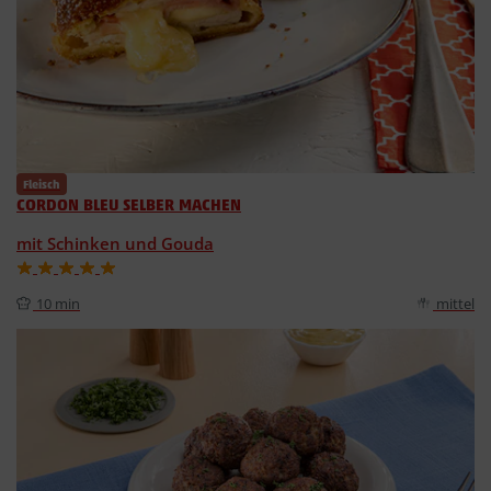
Fleisch
CORDON BLEU SELBER MACHEN
mit Schinken und Gouda
10 min
mittel