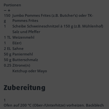
Portionen
Verringern
Zunahme
150
Jumbo Pommes Frites (z.B. Butcher’s) oder TK-
g
Pommes Frites
1
Scheibe Schweineschnitzel à 150 g (z.B. Mühlenhof)
Salz und Pfeffer
1
TL
Weizenmehl
1
Ei(er)
2
EL
Sahne
50
g
Paniermehl
50
g
Butterschmalz
0.25
Zitrone(n)
Ketchup oder Mayo
Zubereitung
1
Ofen auf 200 °C (Ober-/Unterhitze) vorheizen. Backblech