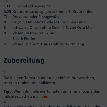
TL
1
EL
Olivenöl extra vergine
0.25
Kräutermischung, getrocknet (z.B. Kräuter der
TL
Provence oder Pizzagewürz)
8
Kugeln Mini-Mozzarella (z.B. von San Fabio)
8
schwarze Oliven ohne Stein (z.B. von Orto Mio)
8
kleine Blätter Basilikum
Salz & Pfeffer
4
kleine Spieße z.B. aus Holz ca. 12 cm lang
Zubereitung
1
Die kleinen Tomaten musst du einfach nur waschen,
trocken tupfen und halbieren.
Tipp:
Wenn du mehrere Tomaten auf einmal schneiden
möchtest, schau mal
hier
.
2
Für das Dressing schlägst du Crema di Balsamico mit dem