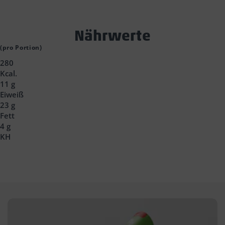
Text
Nährwerte
Block
(pro Portion)
280
Headline
Kcal.
11 g
Eiweiß
23 g
Fett
4 g
KH