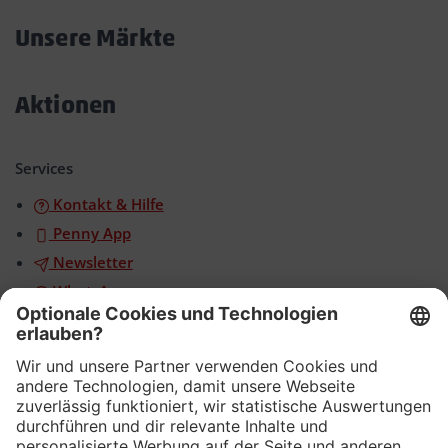
öffnen/schließen
Unsere Märkte
Akkordeon
öffnen/schließen
Aktionen
Akkordeon
öffnen/schließen
Services
Kontakt & Hilfe
Penny App
Newsletter
WhatsApp
App