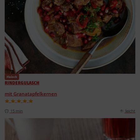
Fleisch
RINDERGULASCH
mit Granatapfelkernen
15 min
leicht