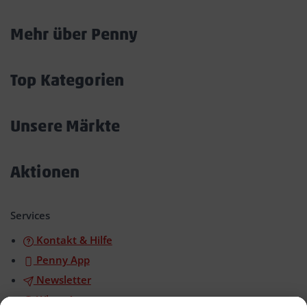
Mehr über Penny
Akkordeon
öffnen/schließen
Top Kategorien
Akkordeon
öffnen/schließen
Unsere Märkte
Akkordeon
öffnen/schließen
Aktionen
Akkordeon
öffnen/schließen
Services
Kontakt & Hilfe
Penny App
Newsletter
WhatsApp