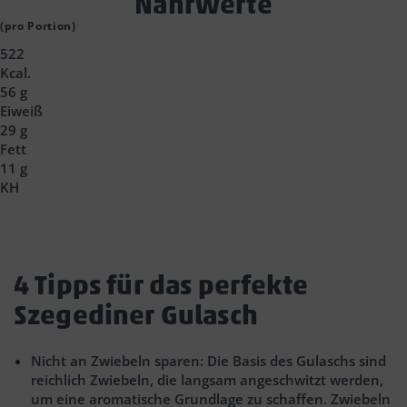
Text
Nährwerte
Block
(pro Portion)
522
Headline
Kcal.
56 g
Eiweiß
29 g
Fett
11 g
KH
Text
4 Tipps für das perfekte
Block
Szegediner Gulasch
Headline
Nicht an Zwiebeln sparen: Die Basis des Gulaschs sind
reichlich Zwiebeln, die langsam angeschwitzt werden,
um eine aromatische Grundlage zu schaffen. Zwiebeln