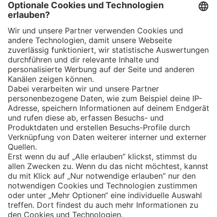
App
Eishockey