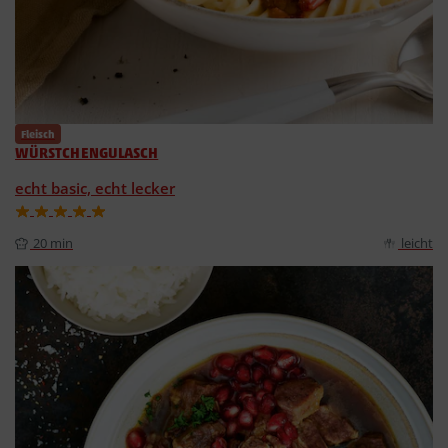
Fleisch
WÜRSTCHENGULASCH
echt basic, echt lecker
20 min
leicht