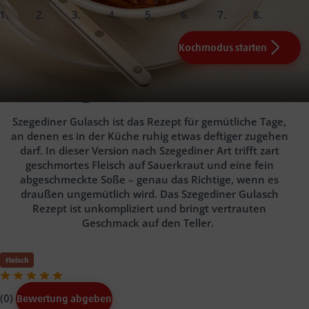
slide
slide
slide
slide
slide
slide
slide
slide
1.
2.
3.
4.
5.
6.
Fertig!
Kochmodus starten
100
etwas Gemüsebrühe
g Gemüsezwiebel(n)
Salz
0.5
EL Butterschmalz
Pfeffer
ca. 50 Min
3
250
Min.
g Rindergulasch (z.B. Mühlenhof) ca. 3
1
Knoblauchzehe(n)
Szegediner Gulasch
Min.
200
ml Gemüsebrühe (z.B. Naturgut)
1
TL
Angeboten der Woche
Paprikapulver edelsüß
130
g Sauerkraut
1
TL Paprikapulver
rosenscharf
1
TL Tomatenmark (z.B.
Szegediner Gulasch ist das Rezept für gemütliche Tage,
tiefe Teller/Suppenschalen
Naturgut)
3 Min.
an denen es in der Küche ruhig etwas deftiger zugehen
1 EL Schmand
darf. In dieser Version nach Szegediner Art trifft zart
geschmortes Fleisch auf Sauerkraut und eine fein
abgeschmeckte Soße – genau das Richtige, wenn es
draußen ungemütlich wird. Das Szegediner Gulasch
Rezept ist unkompliziert und bringt vertrauten
Geschmack auf den Teller.
Fleisch
(0)
Bewertung abgeben