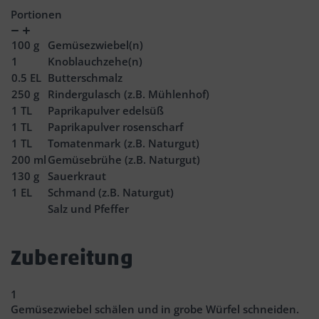
Portionen
Verringern
Zunahme
100
g
Gemüsezwiebel(n)
1
Knoblauchzehe(n)
0.5
EL
Butterschmalz
250
g
Rindergulasch (z.B. Mühlenhof)
1
TL
Paprikapulver edelsüß
1
TL
Paprikapulver rosenscharf
1
TL
Tomatenmark (z.B. Naturgut)
200
ml
Gemüsebrühe (z.B. Naturgut)
130
g
Sauerkraut
1
EL
Schmand (z.B. Naturgut)
Salz und Pfeffer
Zubereitung
1
Gemüsezwiebel schälen und in grobe Würfel schneiden.