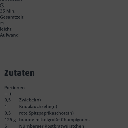
35 Min.
Gesamtzeit
leicht
Aufwand
Zutaten
Portionen
Verringern
Zunahme
0,5
Zwiebel(n)
1
Knoblauchzehe(n)
0,5
rote Spitzpaprikaschote(n)
125
g
braune mittelgroße Champignons
5
Nürnberger Rostbratwürstchen