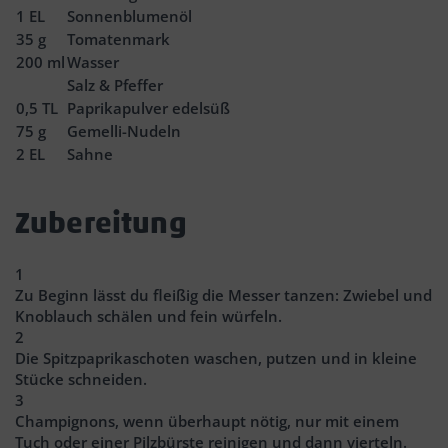
1
EL
Sonnenblumenöl
35
g
Tomatenmark
200
ml
Wasser
Salz & Pfeffer
0,5
TL
Paprikapulver edelsüß
75
g
Gemelli-Nudeln
2
EL
Sahne
Zubereitung
1
Zu Beginn lässt du fleißig die Messer tanzen: Zwiebel und
Knoblauch schälen und fein würfeln.
2
Die Spitzpaprikaschoten waschen, putzen und in kleine
Stücke schneiden.
3
Champignons, wenn überhaupt nötig, nur mit einem
Tuch oder einer Pilzbürste reinigen und dann vierteln.