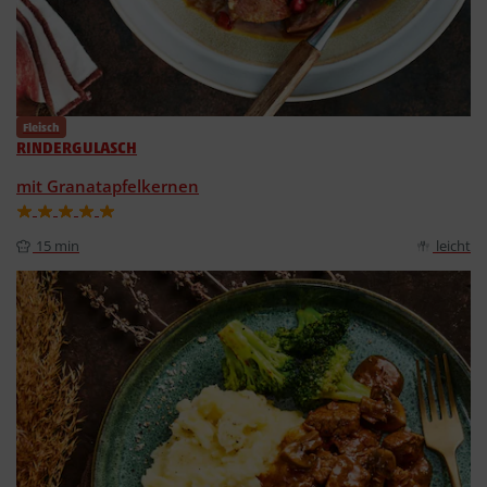
Fleisch
RINDERGULASCH
mit Granatapfelkernen
15 min
leicht