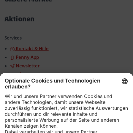
Akkordeon
öffnen/schließen
Aktionen
Akkordeon
öffnen/schließen
Services
Kontakt & Hilfe
Penny App
Newsletter
WhatsApp
App