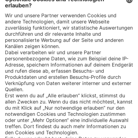
App
Eishockey