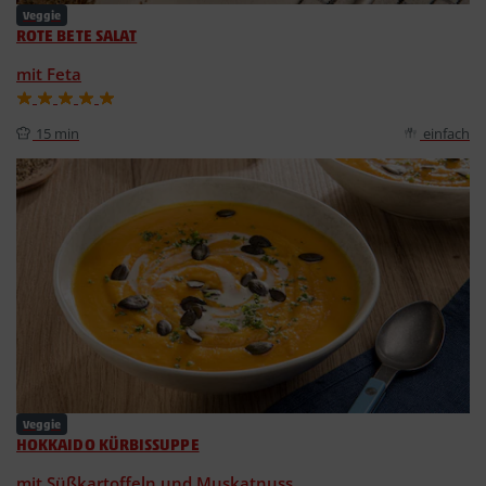
Veggie
ROTE BETE SALAT
mit Feta
15 min
einfach
Veggie
HOKKAIDO KÜRBISSUPPE
mit Süßkartoffeln und Muskatnuss