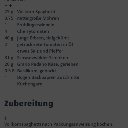
Verringern
Zunahme
75
g
Vollkorn Spaghetti
0,75
mittelgroße Möhren
1
Frühlingszwiebeln
4
Cherrytomaten
40
g
junge Erbsen, tiefgekühlt
2
getrocknete Tomaten in Öl
etwas Salz und Pfeffer
31
g
Schwarzwälder Schinken
20
g
Grano Padano Käse, gerieben
0.5
EL
Basilikum, gehackt
1
Bögen Backpapier- Zuschnitte
Küchengarn
Zubereitung
1
Vollkornspaghetti nach Packungsanweisung kochen.