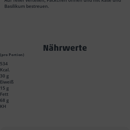
Basilikum bestreuen.
Text
Nährwerte
Block
(pro Portion)
534
Headline
Kcal.
30 g
Eiweiß
15 g
Fett
68 g
KH