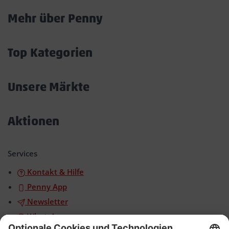
Mehr über Penny
Akkordeon
öffnen/schließen
Top Kategorien
Akkordeon
öffnen/schließen
Unsere Märkte
Akkordeon
öffnen/schließen
Aktionen
Akkordeon
öffnen/schließen
Services
Kontakt & Hilfe
Penny App
Newsletter
WhatsApp