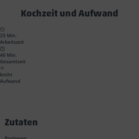
Text
Kochzeit und Aufwand
Block
Headline
25 Min.
Arbeitszeit
40 Min.
Gesamtzeit
leicht
Aufwand
Zutaten
Portionen