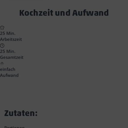
Text
Kochzeit und Aufwand
Block
Headline
25 Min.
Arbeitszeit
25 Min.
Gesamtzeit
einfach
Aufwand
Zutaten:
Portionen