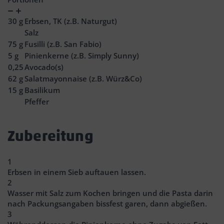
Verringern
Zunahme
30
g
Erbsen, TK (z.B. Naturgut)
Salz
75
g
Fusilli (z.B. San Fabio)
5
g
Pinienkerne (z.B. Simply Sunny)
0,25
Avocado(s)
62
g
Salatmayonnaise (z.B. Würz&Co)
15
g
Basilikum
Pfeffer
Zubereitung
1
Erbsen in einem Sieb auftauen lassen.
2
Wasser mit Salz zum Kochen bringen und die Pasta darin
nach Packungsangaben bissfest garen, dann abgießen.
3