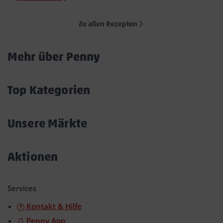
Zu allen Rezepten
Mehr über Penny
Akkordeon
öffnen/schließen
Top Kategorien
Akkordeon
öffnen/schließen
Unsere Märkte
Akkordeon
öffnen/schließen
Aktionen
Akkordeon
öffnen/schließen
Services
Kontakt & Hilfe
Penny App