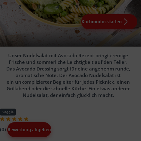
slide
slide
slide
slide
slide
slide
slide
1.
2.
3.
4.
5.
Fertig!
Kochmodus starten
30
5
0,25
g Pinienkerne (z.B. Simply Sunny)
g Erbsen, TK (z.B. Naturgut)
Avocado(s)
75
g
Nudelsalat mit Avocado
Fusilli (z.B. San Fabio)
62
g Salatmayonnaise (z.B. Würz&Co)
Angeboten der Woche
15
g Basilikum
Unser Nudelsalat mit Avocado Rezept bringt cremige
Frische und sommerliche Leichtigkeit auf den Teller.
Das Avocado Dressing sorgt für eine angenehm runde,
aromatische Note. Der Avocado Nudelsalat ist
ein unkomplizierter Begleiter für jedes Picknick, einen
Grillabend oder die schnelle Küche. Ein etwas anderer
Nudelsalat, der einfach glücklich macht.
Veggie
(0)
Bewertung abgeben