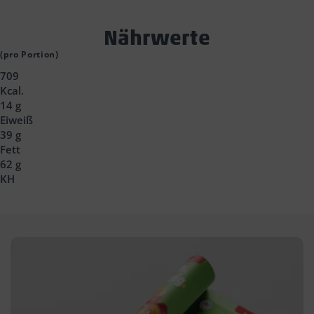
Text
Nährwerte
Block
(pro Portion)
709
Headline
Kcal.
14 g
Eiweiß
39 g
Fett
62 g
KH