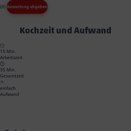
(0)
Bewertung abgeben
Text
Kochzeit und Aufwand
Block
Headline
15 Min.
Arbeitszeit
35 Min.
Gesamtzeit
einfach
Aufwand