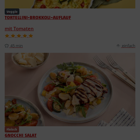
Veggie
TORTELLINI-BROKKOLI-AUFLAUF
mit Tomaten
45 min
einfach
Fleisch
GNOCCHI SALAT