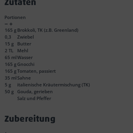
Zutaten
Portionen
Verringern
Zunahme
165
g
Brokkoli, TK (z.B. Greenland)
0,3
Zwiebel
15
g
Butter
2
TL
Mehl
65
ml
Wasser
165
g
Gnocchi
165
g
Tomaten, passiert
35
ml
Sahne
5
g
italienische Kräutermischung (TK)
50
g
Gouda, gerieben
Salz und Pfeffer
Zubereitung