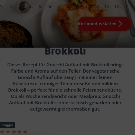
slide
slide
slide
slide
slide
slide
slide
slide
slide
slide
slide
slide
slide
1.
2.
3.
4.
5.
6.
7.
8.
9.
10.
11.
Fertig
Kochmodus starten
165
0,3
165
Zwiebel
g Brokkoli, TK (z.B. Greenland)
g Tomaten, passiert
65
165
ml Wasser
g Gnocchi
50
15
180 Grad (Umluft)
g Gouda, gerieben
g Butter
35
ml Sahne
20 Min. backen
eine Minute
5
g
italienische Kräutermischung (TK)
Gnocchi Auflauf mit
Salz
2
TL Mehl
Pfeffer
Angeboten der Woche
Brokkoli
Dieses Rezept für Gnocchi Auflauf mit Brokkoli bringt
Farbe und Aroma auf den Teller. Der vegetarische
Gnocchi Auflauf überzeugt mit einer feinen
Käsekruste, cremiger Tomatensoße und mildem
Brokkoli – perfekt für die schnelle Feierabendküche.
Ob als Wochenendgericht oder Mealprep: Gnocchi
Auflauf mit Brokkoli schmeckt frisch gebacken oder
aufgewärmt gleichermaßen gut.
Veggie