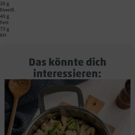
26 g
Eiweiß
40 g
Fett
73 g
KH
Das könnte dich
interessieren: