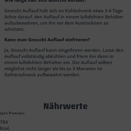
Wie lange hält sich Gnocchi Auflauf?
Gnocchi Auflauf hält sich im Kühlschrank etwa 3-4 Tage.
Achte darauf, den Auflauf in einem luftdichten Behälter
aufzubewahren, um ihn vor dem Austrocknen zu
schützen.
Kann man Gnocchi Auflauf einfrieren?
Ja, Gnocchi Auflauf kann eingefroren werden. Lasse den
Auflauf vollständig abkühlen und friere ihn dann in
einem luftdichten Behälter ein. Der Auflauf sollten
möglichst nicht länger als bis zu 3 Monaten im
Gefrierschrank aufbewahrt werden.
Text
Nährwerte
Block
(pro Portion)
784
Headline
Kcal.