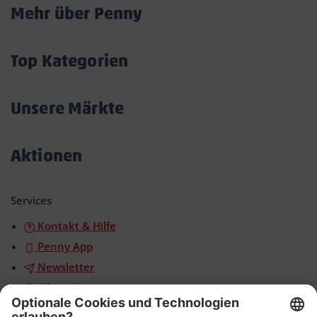
Mehr über Penny
Akkordeon
öffnen/schließen
Top Kategorien
Akkordeon
öffnen/schließen
Unsere Märkte
Akkordeon
öffnen/schließen
Aktionen
Akkordeon
öffnen/schließen
Services
Kontakt & Hilfe
Penny App
Newsletter
WhatsApp
App