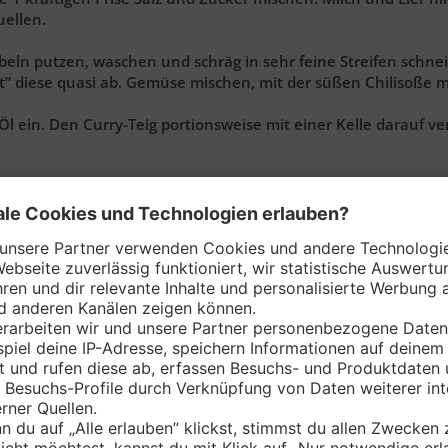
uellen.
ebeln putzen, waschen und schräg in sehr feine Streifen schn
lst” diese quasi ab. Gemüse mischen, mit der süßen Chilisoße
 Öl ein. Den Curry-Teig portionsweise mit einer Kelle darauf 
tlerer Hitze ca. 6 Min. garen, bis er außen leicht kross und in
 einen schnellen Dip an. Mit Salz, Pfeffer und Zucker abschm
den knackigen Salat darauf anrichten. Ein Klecks Dip ist das To