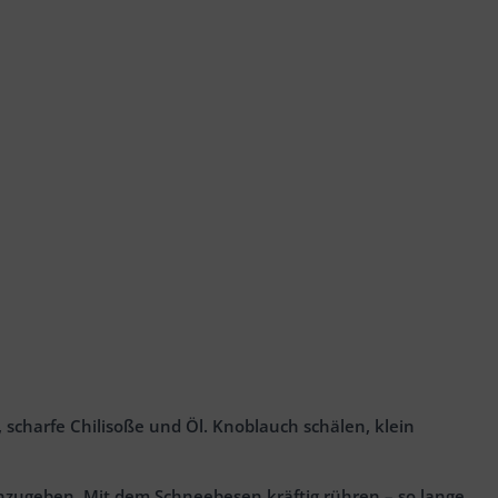
 scharfe Chilisoße und Öl. Knoblauch schälen, klein
hinzugeben. Mit dem Schneebesen kräftig rühren – so lange,