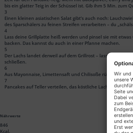
bis ein glatter Teig in der Schüssel ist. Gib ihm 5 Min. zum Q
3
Einen kleinen asiatischen Salat gibt’s auch noch: Lauchzwi
des Sparschälers zu feinen Streifen verarbeiten – du „schä
4
Lass deine Grillplatte heiß werden und pinsel sie mit etwas
backen. Das kannst du auch in einer Pfanne machen.
5
Der Lachs landet derweil auf dem Grillrost – lass ihn bei mit
schließen.
6
Aus Mayonnaise, Limettensaft und Chilisoße rührst du noch
7
Pancakes auf Teller verteilen, das köstliche Lachsfilet und 
Nährwerte
846
Kcal.