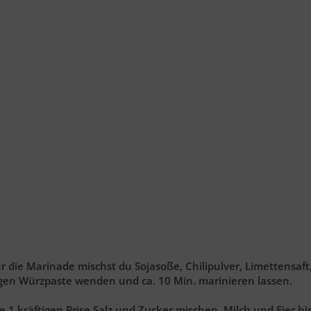
 die Marinade mischst du Sojasoße, Chilipulver, Limettensaft,
igen Würzpaste wenden und ca. 10 Min. marinieren lassen.
je 1 kräftigen Prise Salz und Zucker mischen. Milch und Eier 