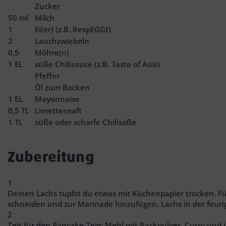
Zucker
50
ml
Milch
1
Ei(er) (z.B. RespEGGt)
2
Lauchzwiebeln
0,5
Möhre(n)
1
EL
süße Chilisauce (z.B. Taste of Asia)
Pfeffer
Öl zum Backen
1
EL
Mayonnaise
0,5
TL
Limettensaft
1
TL
süße oder scharfe Chilisoße
Zubereitung
1
Deinen Lachs tupfst du etwas mit Küchenpapier trocken. Für
schneiden und zur Marinade hinzufügen. Lachs in der feur
2
Zeit für den Pancake-Teig: Mehl mit Backpulver, Curry und 