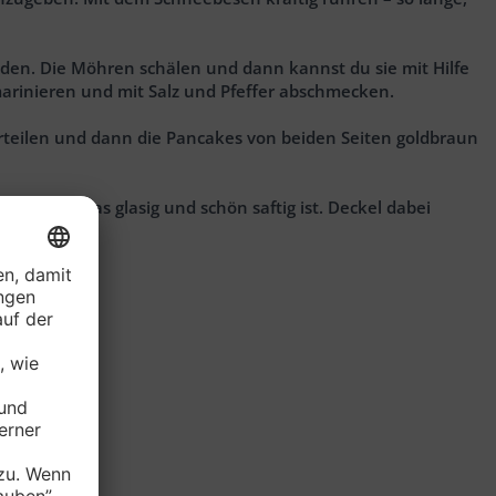
eiden. Die Möhren schälen und dann kannst du sie mit Hilfe
 marinieren und mit Salz und Pfeffer abschmecken.
verteilen und dann die Pancakes von beiden Seiten goldbraun
nen noch etwas glasig und schön saftig ist. Deckel dabei
ecken.
pping.