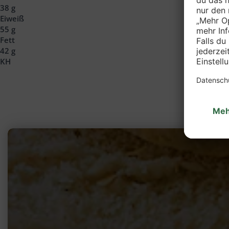
38 g
Eiweiß
55 g
Fett
42 g
KH