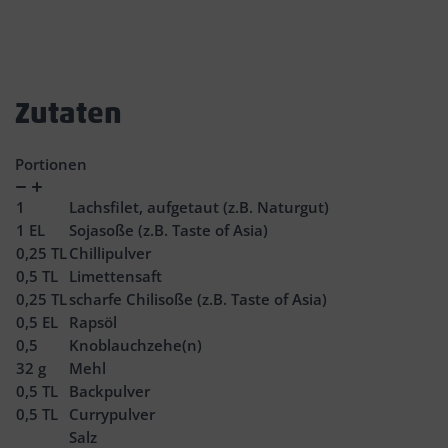
Zutaten
Portionen
Verringern
Zunahme
1
Lachsfilet, aufgetaut (z.B. Naturgut)
1
EL
Sojasoße (z.B. Taste of Asia)
0,25
TL
Chillipulver
0,5
TL
Limettensaft
0,25
TL
scharfe Chilisoße (z.B. Taste of Asia)
0,5
EL
Rapsöl
0,5
Knoblauchzehe(n)
32
g
Mehl
0,5
TL
Backpulver
0,5
TL
Currypulver
Salz