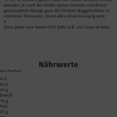
wenden. Je nach der Größe deines Gerätes und deiner
gewünschten Menge gare die Chicken Nuggets lieber in
mehreren Portionen, damit alles schön knusprig wird.
5
Dazu passt eine Sweet Chili Soße (z.B. von Taste of Asia).
Text
Nährwerte
Block
(pro Portion)
472
Headline
Kcal.
43 g
Eiweiß
16 g
Fett
35 g
KH