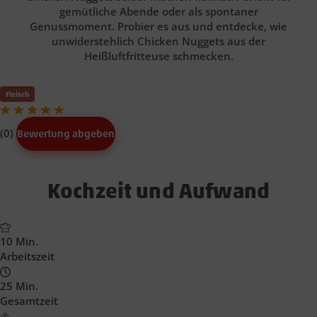
gemütliche Abende oder als spontaner
Genussmoment. Probier es aus und entdecke, wie
unwiderstehlich Chicken Nuggets aus der
Heißluftfritteuse schmecken.
Fleisch
(0)
Bewertung abgeben
Text
Kochzeit und Aufwand
Block
Headline
10 Min.
Arbeitszeit
25 Min.
Gesamtzeit