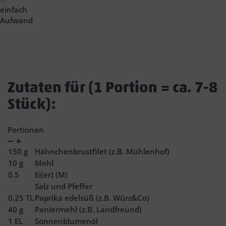
einfach
Aufwand
Zutaten für (1 Portion = ca. 7-8
Stück):
Portionen
Verringern
Zunahme
150
g
Hähnchenbrustfilet (z.B. Mühlenhof)
10
g
Mehl
0.5
Ei(er) (M)
Salz und Pfeffer
0.25
TL
Paprika edelsüß (z.B. Würz&Co)
40
g
Paniermehl (z.B. Landfreund)
1
EL
Sonnenblumenöl