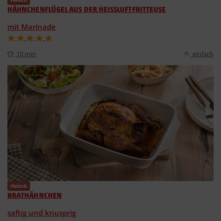
Fleisch
HÄHNCHENFLÜGEL AUS DER HEISSLUFTFRITTEUSE
mit Marinade
10 min
einfach
Fleisch
BRATHÄHNCHEN
saftig und knusprig