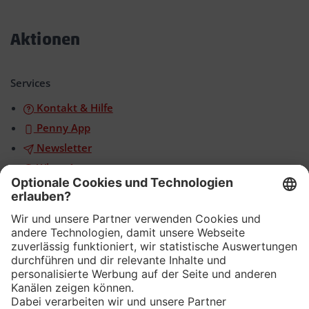
Akkordeon
öffnen/schließen
Aktionen
Akkordeon
öffnen/schließen
Services
Kontakt & Hilfe
Penny App
Newsletter
WhatsApp
App