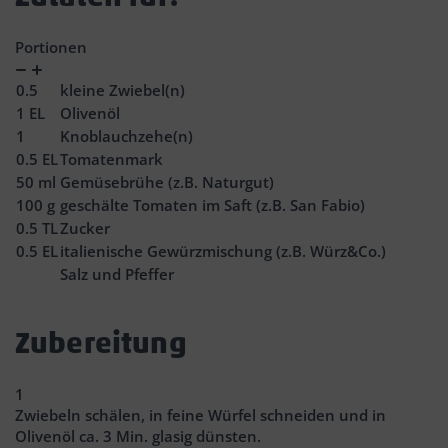
Portionen
Verringern
Zunahme
0.5
kleine Zwiebel(n)
1
EL
Olivenöl
1
Knoblauchzehe(n)
0.5
EL
Tomatenmark
50
ml
Gemüsebrühe (z.B. Naturgut)
100
g
geschälte Tomaten im Saft (z.B. San Fabio)
0.5
TL
Zucker
0.5
EL
italienische Gewürzmischung (z.B. Würz&Co.)
Salz und Pfeffer
Zubereitung
1
Zwiebeln schälen, in feine Würfel schneiden und in
Olivenöl ca. 3 Min. glasig dünsten.