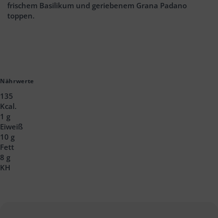
frischem Basilikum und geriebenem Grana Padano
toppen.
Nährwerte
135
Kcal.
1 g
Eiweiß
10 g
Fett
8 g
KH