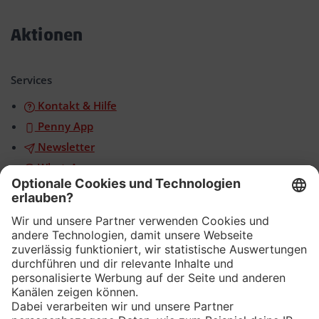
Akkordeon
öffnen/schließen
Aktionen
Akkordeon
öffnen/schließen
Services
Kontakt & Hilfe
Penny App
Newsletter
WhatsApp
App