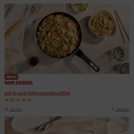
Fleisch
BAMI GORENG
mit Ei und Hähnchenbrustfilet
30 min
einfach