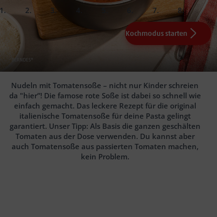
slide
slide
slide
slide
slide
slide
slide
slide
1.
2.
3.
4.
5.
6.
Fertig!
Kochmodus starten
0.5
1
0.5
100
Knoblauchzehe(n)
kleine Zwiebel(n)
EL Tomatenmark
g geschälte Tomaten im Saft (z.B. San Fabio)
0.5
TL Zucker
0.5
EL italienische
ca. 2
Min.
Gewürzmischung (z.B. Würz&Co.)
1
EL Olivenöl ca. 3 Min.
ca. 2 Min.
50
ml Gemüsebrühe (z.B.
Salz und
Tomatensoße
Naturgut)
Pfeffer
bei mittlerer Hitze ca. 15
Min.
Serviervorschlag:
Nudeln mit Tomatensoße – nicht nur Kinder schreien
frischem Basilikum
geriebenem Grana
da "hier”! Die famose rote Soße ist dabei so schnell wie
Padano
einfach gemacht. Das leckere Rezept für die original
italienische Tomatensoße für deine Pasta gelingt
garantiert. Unser Tipp: Als Basis die ganzen geschälten
Tomaten aus der Dose verwenden. Du kannst aber
auch Tomatensoße aus passierten Tomaten machen,
kein Problem.