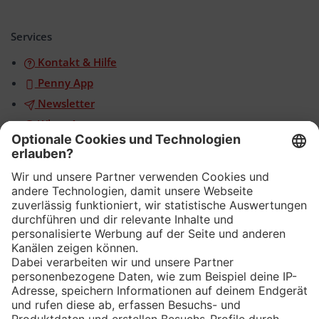
Akkordeon
öffnen/schließen
Services
Kontakt & Hilfe
Penny App
Newsletter
WhatsApp
App