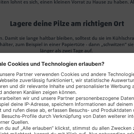
iten lohnt es sich, einen kleinen Vorrat zu Hause zu haben. 
Lagere deine Pilze am richtigen Ort
en. Damit sie lange haltbar bleiben, solltest du sie im Kühls
älter, zum Beispiel in einer Papiertüte - dann „schwitzen“ sie
länger als zwei Tage auf.