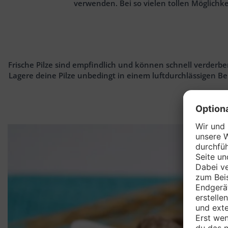
verwenden. Bei so vielen tollen Möglichke
Frische Pilze sind empfindlich und können schnell verderb
Lagere deine Pilze unbedingt in einem luftdurchlässigen Beh