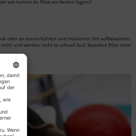
Aber wie kannst du Pilze am besten lagern?
chrank oder an einem kühlen und trockenen Ort aufbewahren.
 nicht und werden nicht so schnell faul. Bewahre Pilze nicht