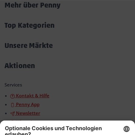
Mehr über Penny
Akkordeon
öffnen/schließen
Top Kategorien
Akkordeon
öffnen/schließen
Unsere Märkte
Akkordeon
öffnen/schließen
Aktionen
Akkordeon
öffnen/schließen
Services
Kontakt & Hilfe
Penny App
Newsletter
WhatsApp
App