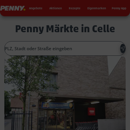
Seku
Penny
Angebote
Aktionen
Rezepte
Eigenmarken
Penny App
Penny Märkte in Celle