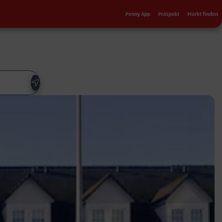
Sekundärnavigation
Penny App
Prospekt
Markt finden