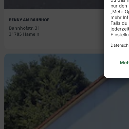
PENNY AM BAHNHOF
Bahnhofstr. 31
31785 Hameln