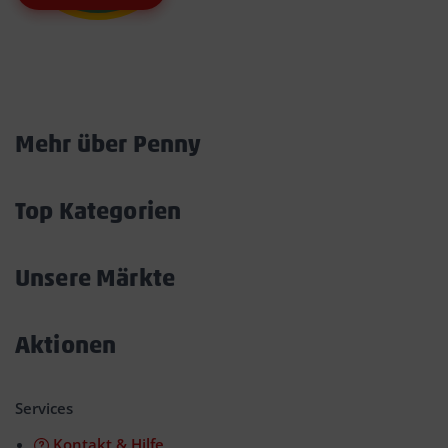
Marktkarte
Mehr über Penny
Akkordeon
öffnen/schließen
Top Kategorien
Akkordeon
öffnen/schließen
Unsere Märkte
Akkordeon
öffnen/schließen
Aktionen
Akkordeon
öffnen/schließen
Services
Kontakt & Hilfe