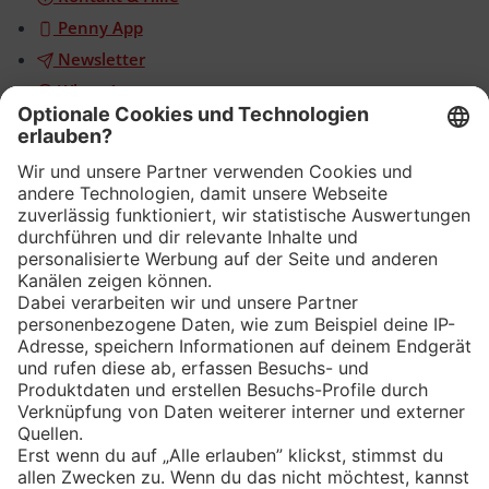
Penny App
Newsletter
WhatsApp
App
Eishockey