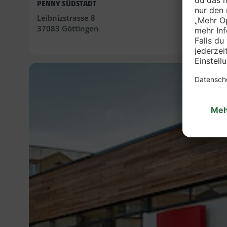
PENNY SÜDSTADT
Leibnizstrasse 8
37083 Göttingen