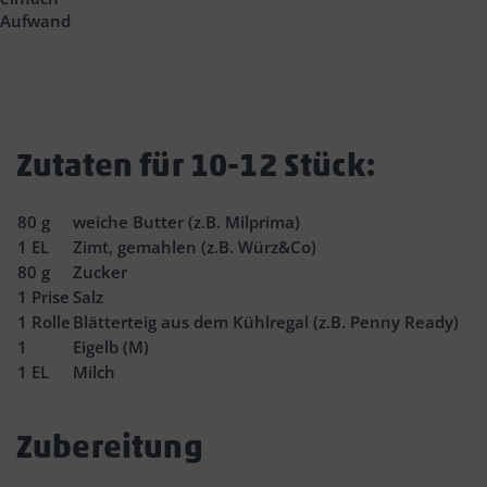
Aufwand
Zutaten für 10-12 Stück:
80
g
weiche Butter (z.B. Milprima)
1
EL
Zimt, gemahlen (z.B. Würz&Co)
80
g
Zucker
1
Prise
Salz
1
Rolle
Blätterteig aus dem Kühlregal (z.B. Penny Ready)
1
Eigelb (M)
1
EL
Milch
Zubereitung