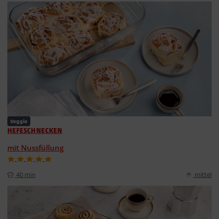
Veggie
HEFESCHNECKEN
mit Nussfüllung
40 min
mittel