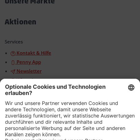
Unsere Märkte
Akkordeon
öffnen/schließen
Aktionen
Akkordeon
öffnen/schließen
Services
Kontakt & Hilfe
Penny App
Newsletter
WhatsApp
App