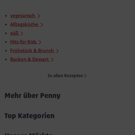
vegetarisch
Alltagsküche
süß
Hits für Kids
Frühstück & Brunch
Backen & Dessert
Zu allen Rezepten
Mehr über Penny
Akkordeon
öffnen/schließen
Top Kategorien
Akkordeon
öffnen/schließen