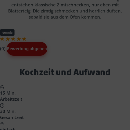
entstehen klassische Zimtschnecken, nur eben mit
Blätterteig. Die zimtig schmecken und herrlich duften,
sobald sie aus dem Ofen kommen.
Veggie
(0)
Bewertung abgeben
Text
Kochzeit und Aufwand
Block
Headline
15 Min.
Arbeitszeit
30 Min.
Gesamtzeit
einfach