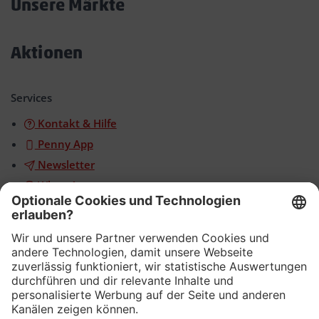
Unsere Märkte
Akkordeon
öffnen/schließen
Aktionen
Akkordeon
öffnen/schließen
Services
Kontakt & Hilfe
Penny App
Newsletter
WhatsApp
App