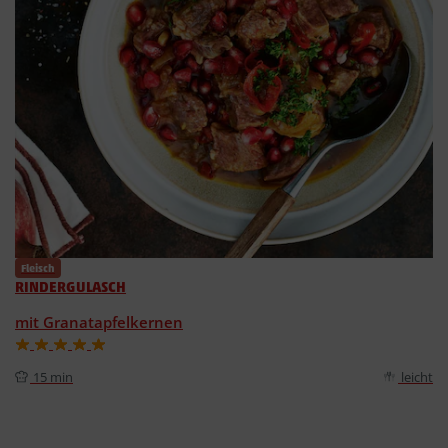
Fleisch
RINDERGULASCH
mit Granatapfelkernen
15 min
leicht