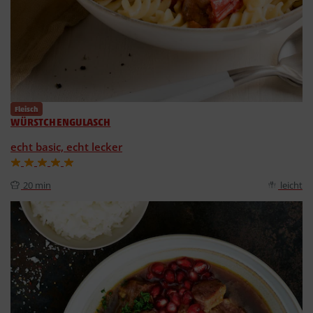
Fleisch
WÜRSTCHENGULASCH
echt basic, echt lecker
20 min
leicht