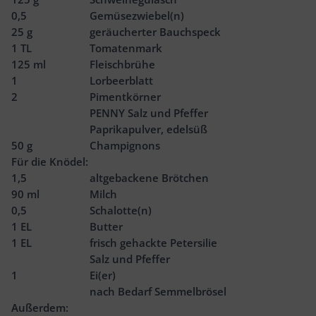
0,5
Gemüsezwiebel(n)
25
g
geräucherter Bauchspeck
1
TL
Tomatenmark
125
ml
Fleischbrühe
1
Lorbeerblatt
2
Pimentkörner
PENNY Salz und Pfeffer
Paprikapulver, edelsüß
50
g
Champignons
Für die Knödel:
1,5
altgebackene Brötchen
90
ml
Milch
0,5
Schalotte(n)
1
EL
Butter
1
EL
frisch gehackte Petersilie
Salz und Pfeffer
1
Ei(er)
nach Bedarf Semmelbrösel
Außerdem: