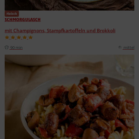
Fleisch
SCHMORGULASCH
mit Champignons, Stampfkartoffeln und Brokkoli
90 min
mittel