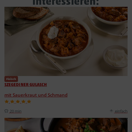
interessieren:
Fleisch
SZEGEDINER GULASCH
mit Sauerkraut und Schmand
20 min
einfach