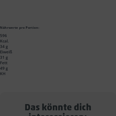
Nährwerte pro Portion:
596
Kcal.
34 g
Eiweiß
31 g
Fett
49 g
KH
Das könnte dich