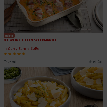
Fleisch
SCHWEINEFILET IM SPECKMANTEL
in Curry-Sahne-Soße
25 min
einfach