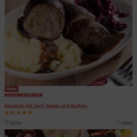
Fleisch
RINDERROULADEN
klassisch mit Senf, Speck und Gurken
30 min
mittel