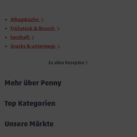
Alltagsküche
Frühstück & Brunch
herzhaft
Snacks & unterwegs
Zu allen Rezepten
Mehr über Penny
Akkordeon
öffnen/schließen
Top Kategorien
Akkordeon
öffnen/schließen
Unsere Märkte
Akkordeon