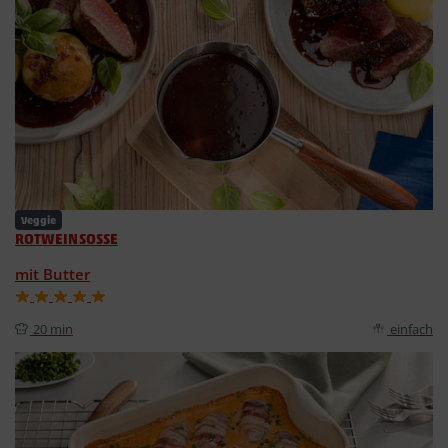
Veggie
ROTWEINSOSSE
mit Butter
20 min
einfach