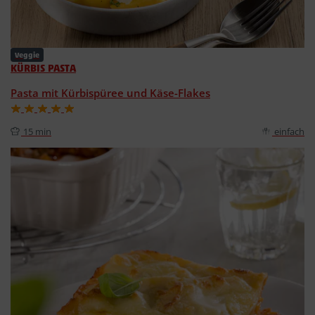
Veggie
KÜRBIS PASTA
Pasta mit Kürbispüree und Käse-Flakes
15 min
einfach