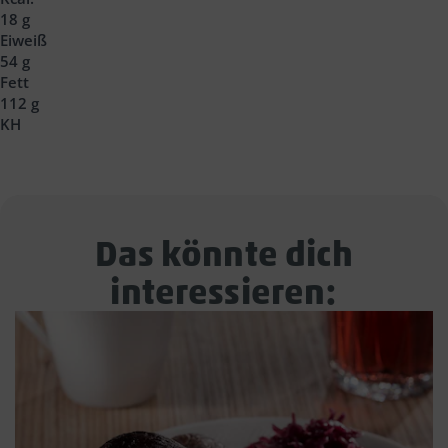
18 g
Eiweiß
54 g
Fett
112 g
KH
Das könnte dich
interessieren: