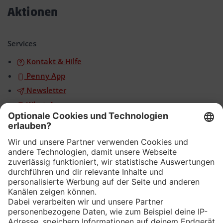
öffnen/schließen
Aktionen
Akkordeon
öffnen/schließen
Services
Kontakt & Hilfe
Penny App
Newsletter
WhatsApp
App