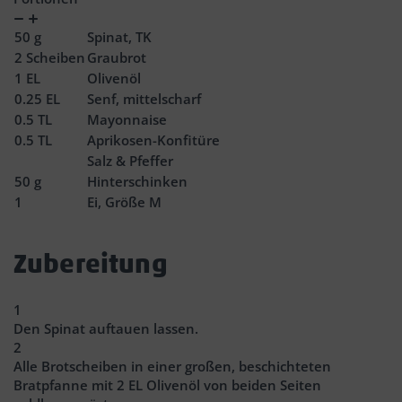
Verringern
Zunahme
50
g
Spinat, TK
2
Scheiben
Graubrot
1
EL
Olivenöl
0.25
EL
Senf, mittelscharf
0.5
TL
Mayonnaise
0.5
TL
Aprikosen-Konfitüre
Salz & Pfeffer
50
g
Hinterschinken
1
Ei, Größe M
Zubereitung
1
Den Spinat auftauen lassen.
2
Alle Brotscheiben in einer großen, beschichteten
Bratpfanne mit 2 EL Olivenöl von beiden Seiten