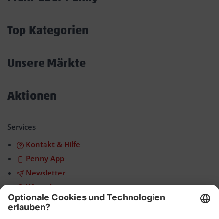
Akkordeon
öffnen/schließen
Top Kategorien
Akkordeon
öffnen/schließen
Unsere Märkte
Akkordeon
öffnen/schließen
Aktionen
Akkordeon
öffnen/schließen
Services
Kontakt & Hilfe
Penny App
Newsletter
WhatsApp
App