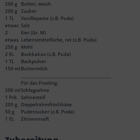
200
g
Butter, weich
200
g
Zucker
1
TL
Vanillepaste (z.B. Puda)
etwas
Salz
2
Eier (Gr. M)
etwas
Lebensmittelfarbe, rot (z.B. Puda)
250
g
Mehl
2
EL
Backkakao (z.B. Puda)
1
TL
Backpulver
150
ml
Buttermilch
________________________________________________
Für das Frosting:
200
ml
Schlagsahne
1
Pck.
Sahnesteif
200
g
Doppelrahmfrischkäse
50
g
Puderzucker (z.B. Puda)
1
EL
Zitronensaft