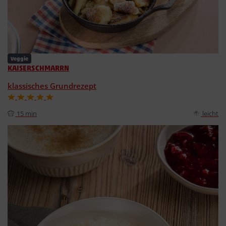
Veggie
KAISERSCHMARRN
klassisches Grundrezept
15 min
leicht