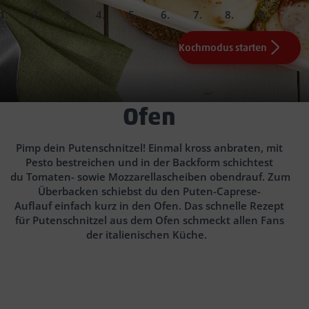
slide
slide
slide
slide
slide
slide
slide
slide
slide
1.
2.
3.
4.
5.
6.
7.
Fertig!
Kochmodus starten
0.5
1
50
Tomate(n)
g Mozzarella (z.B. San Fabio)
TL Olivenöl
0.5
EL Pesto Genovese
160
g
Putenschnitzel
(z.B. San Fabio)
ca. 1 cm dicke
8 grob
ca. 2
Putenschnitzel aus dem
Min. von beiden Seiten
gezupften Basilikumblättchen
Salz
Pfeffer
Angeboten der Woche
vorgeheizten
Ofen
Backofen bei 180 °C (Umluft) ca. 10 Min.
Tipp
Tipp:
Pimp dein Putenschnitzel! Einmal kross anbraten, mit
Pesto bestreichen und in der Backform schichtest
Tipp:
du Tomaten- sowie Mozzarellascheiben obendrauf. Zum
Überbacken schiebst du den Puten-Caprese-
Auflauf einfach kurz in den Ofen. Das schnelle Rezept
für Putenschnitzel aus dem Ofen schmeckt allen Fans
der italienischen Küche.