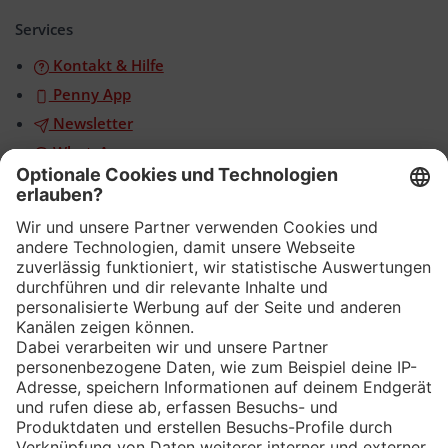
öffnen/schließen
Services
Kontakt & Hilfe
Penny App
Newsletter
WhatsApp
App