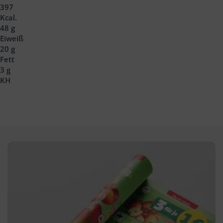
397
Headline
Kcal.
48 g
Eiweiß
20 g
Fett
3 g
KH