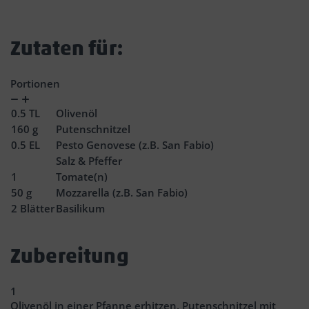
Zutaten für:
Portionen
Verringern
Zunahme
0.5
TL
Olivenöl
160
g
Putenschnitzel
0.5
EL
Pesto Genovese (z.B. San Fabio)
Salz & Pfeffer
1
Tomate(n)
50
g
Mozzarella (z.B. San Fabio)
2
Blätter
Basilikum
Zubereitung
1
Olivenöl in einer Pfanne erhitzen, Putenschnitzel mit