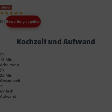
Fleisch
(0)
Bewertung abgeben
Text
Kochzeit und Aufwand
Block
Headline
15 Min.
Arbeitszeit
25 Min.
Gesamtzeit
einfach
Aufwand