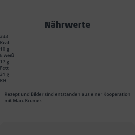
Text
Nährwerte
Block
333
Headline
Kcal.
10 g
Eiweiß
17 g
Fett
31 g
KH
Rezept und Bilder sind entstanden aus einer Kooperation
mit Marc Kromer.