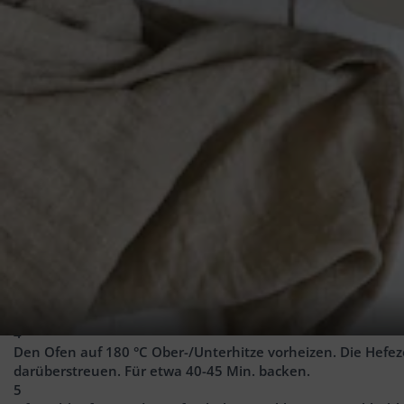
1
TL
Vanillepaste (z.B. von Puda)
1
TL
Zitronenabrieb
eine Prise Salz
150
g
TK-Beeren (Blaubeeren, Himbeeren etc.), aufgetaut
50
g
Mandeln, gehobelt
Zubereitung
1
Eine rechteckige Backform (29 × 25 cm) leicht einfetten und 
2
Die altbackenen Milchbrötchen in mundgerechte Würfel sch
3
Die Eier in eine große Schüssel geben und etwas verquirlen
Brot gießen und ggf. aufsteigende Würfel in die Flüssigkeit 
4
Den Ofen auf 180 °C Ober-/Unterhitze vorheizen. Die Hefe
darüberstreuen. Für etwa 40-45 Min. backen.
5