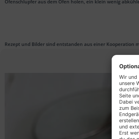
Ofenschlupfer aus dem Ofen holen, ein klein wenig abkühl
Rezept und Bilder sind entstanden aus einer Kooperation 
D