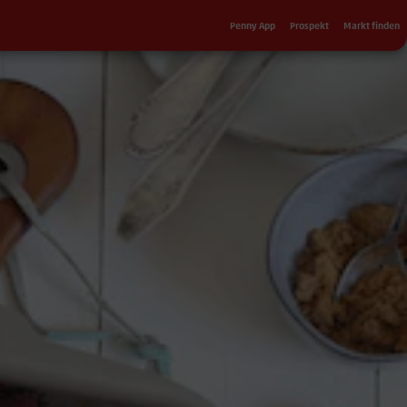
Sekundärnavigation
Penny App
Prospekt
Markt finden