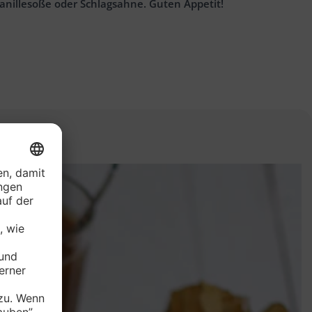
anillesoße oder Schlagsahne. Guten Appetit!
n: