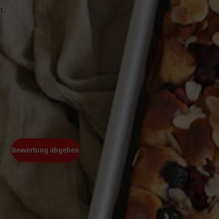
slide
slide
slide
1.
2.
5
Eier (M)
180 °C Ober-/Unterhitze
aufgetaut
eine Prise Salz
50
g Mandeln, gehobelt
Angeboten der Woche
Ofen
Resteverwertung kann so einfach sein! Altbackenes Milchb
verwandeln
Veggie
(0)
Bewertung abgeben
Text
Block