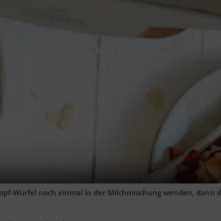
zur Seite stellen.
neiden und in die vorbereitete Form geben.
. Milch, Sahne, Zucker, Vanillepaste, Zitronenabrieb und Salz
drücken. Für etwa 15 Min. zur Seite stellen und ziehen lassen.
zopf-Würfel noch einmal in der Milchmischung wenden, dann 