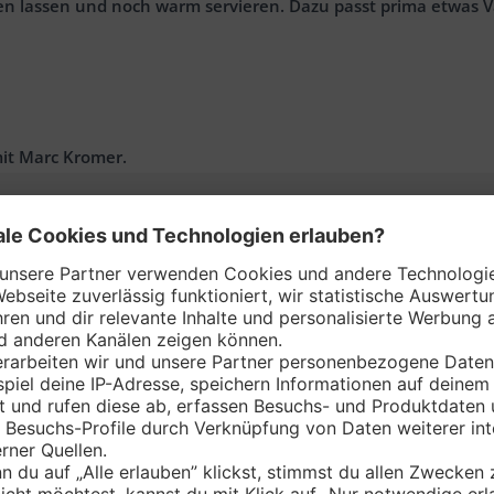
en lassen und noch warm servieren. Dazu passt prima etwas V
mit Marc Kromer.
as könnte dich interessiere