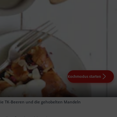
Kochmodus starten
 dazugeben und alles gut verrühren. Die Mischung über das
die TK-Beeren und die gehobelten Mandeln