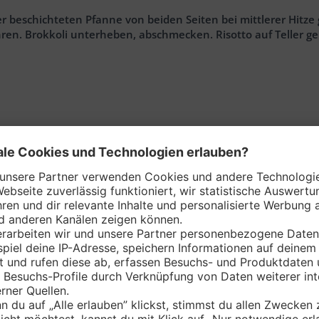
r beschichteten Pfanne von beiden Seiten bei mittlerer Hitze
ühren. Brokkoli unterheben, abschmecken. Risotto auf Teller g