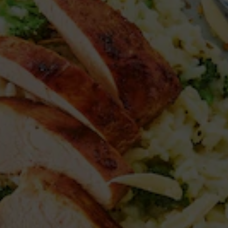
Maishähnchen
auf Käse-Brokkoli-Risotto