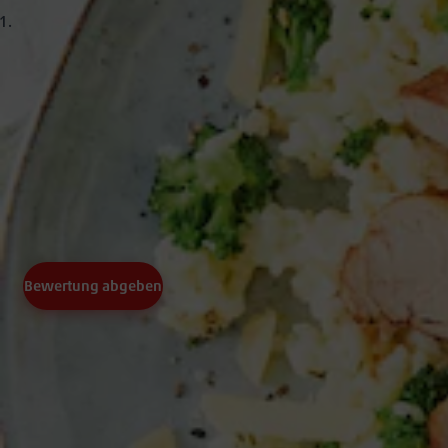
slide
Fleisch
(0)
Bewertung abgeben
50 Min.
Arbeitszeit
50 Min.