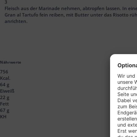
3
Fleisch aus der Marinade nehmen, abtropfen lassen. In eine
Gran al Tartufo fein reiben, mit Butter unter das Risotto r
anrichten.
Nährwerte
756
Kcal.
64 g
Eiweiß
22 g
Fett
67 g
KH