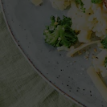
Gesamtzeit
mittel
Aufwand
Zutaten:
4
Best Moments Maishähnchenbrustfilets (à 330 g)
1.5
Knoblauchzehen
2
EL
Best Moments Olivenöl Cuvée
2
EL
Naturgut Bio Blütenhonig
2
EL
Best Moments Dijonsenf
2
EL
Sojasauce
_______________________
Für das Risotto: