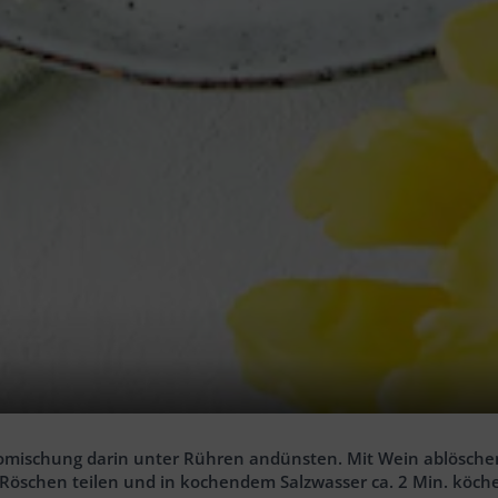
d pressen. Mit Öl, Honig, Senf und Sojasauce verquirlen. Fl
ottomischung darin unter Rühren andünsten. Mit Wein ablösch
Röschen teilen und in kochendem Salzwasser ca. 2 Min. köche