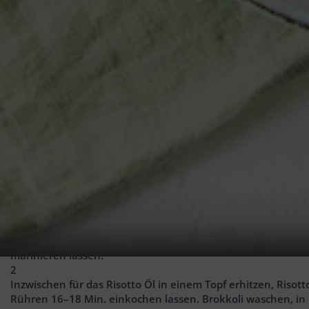
2
EL
Best Moments Olivenöl Cuvée
1
Pck.
Best Moments Risotto Käse (300 g)
150
ml
Weißwein, trocken
1
l
Naturgut Bio Gemüsebrühe
250
g
Brokkoli
etwas Salz
_______________________
Außerdem:
30
g
Best Moments Gran al Tartufo
20
g
Butter
Zubereitung
1
Hähnchenfleisch trocken tupfen. Knoblauchzehen schälen un
marinieren lassen.
2
Inzwischen für das Risotto Öl in einem Topf erhitzen, Ris
Rühren 16–18 Min. einkochen lassen. Brokkoli waschen, in 