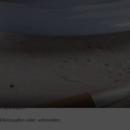
z.B. Mike Mitchell’s)
 Fruchtfleisch in dünne Scheiben schneiden.
en schneiden.
 kleinzupfen oder -schneiden.