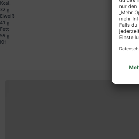
Kcal.
32 g
Eiweiß
41 g
Fett
59 g
KH