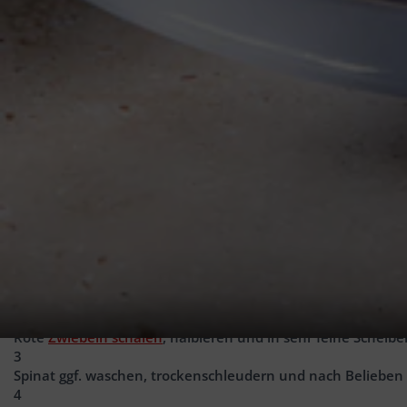
20
g
frischer Babyspinat
2
Stiele
Petersilie
0.5
Avocado(s)
1
EL
Zitronensaft, frisch gepresst
Salz und Pfeffer
2
Eier (M)
30
g
Emmentaler, gerieben (z.B. Naturgut)
1
große(r) Tortilla Wrap(s) bzw. Weizenmehltortilla(s) (
0.5
EL
Sonnenblumenöl
Zubereitung
1
Tomaten waschen, trocknen, Stielansatz entfernen und das
2
Rote
Zwiebeln schälen
, halbieren und in sehr feine Scheib
3
Spinat ggf. waschen, trockenschleudern und nach Belieben
4