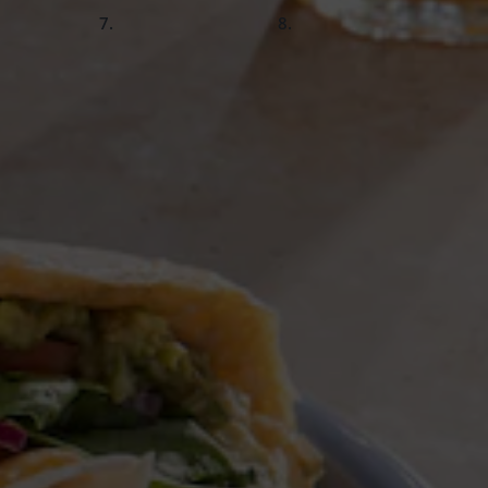
slide
slide
6.
Fertig!
illa Wrap(s) bzw. Weizenmehltortilla(s) (z.B. Mike
ersilie
Zwiebel(n)
ca. 1 Min.
0.5
1
EL Zitronensaft, frisch gepresst
Salz und
ortillas mit saftigem Omelette. Die frische Füllung lässt
müse und cremige Avocado sorgen für eine ausgewogene
lizierten Lieblingsfrühstück.