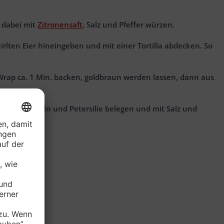
, dabei mit
Zitronensaft
, Salz und Pfeffer würzen.
rlten Eier hineingeben und mit einer Tortilla abdecken. So
rap ca. 1 Min. backen, goldbraun werden lassen, dann aus
inat, Zwiebeln und Petersilie belegen und mit Salz und