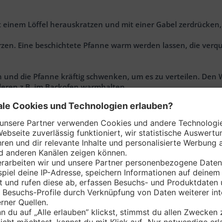
it einem Löffel herauskratzen und mit einer Gabel zerdrücken
rzen. Eine beschichtete Pfanne warm werden lassen, die verqui
nd die Pfanne kräftig schwenken, um es zu verteilen. Den W
deren z.B. im Backofen warmhalten.
eighälfte mit Avocadopüree bestreichen, dann mit Tomaten, Sp
m Tortenstück zusammenklappen.
Nährwerte