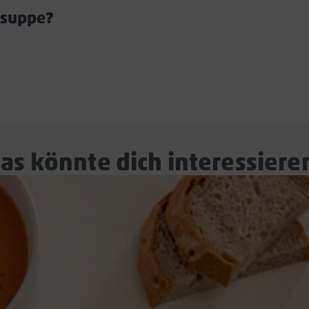
öffnen/schließen
nsuppe?
Akkordeon
öffnen/schließen
rdeon
en/schließen
as könnte dich interessiere