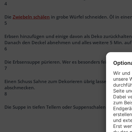
4
Die
Zwiebeln schälen
in grobe Würfel schneiden. Öl in eine
5
Erbsen hinzufügen und einige davon als Deko zurückhalten
Danach den Deckel abnehmen und alles weitere 5 Min. au
6
Die Erbsensuppe pürieren. Wer es besonders fein mag, strei
7
Einen Schuss Sahne zum Dekorieren übrig lassen. Die restl
abschmecken.
8
Die Suppe in tiefen Tellern oder Suppenschalen servieren.