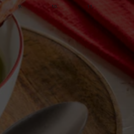
slide
slide
slide
8.
9.
Fertig!
atnuss
10 Min.
und voller Geschmack. Dieses traditionelle Erbsensuppe
ltag und die Familie ist.