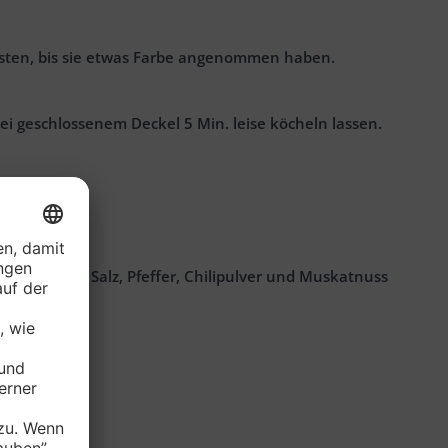
ünsten, bis sie etwas Farbe angenommen haben.
i geschlossenem Deckel 5 Min. leise köcheln lassen.
 Suppe mit Salz, Pfeffer, Chilipulver und Muskatnuss
n garnieren.