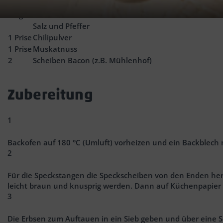
0.25
l
Gemüsebrühe
40
g
Sahne
Salz und Pfeffer
1
Prise
Chilipulver
1
Prise
Muskatnuss
2
Scheiben Bacon (z.B. Mühlenhof)
Zubereitung
1
Backofen auf 180 °C (Umluft) vorheizen und ein Backblech 
2
Für die Speckstangen die Speckscheiben von den Enden her z
leicht braun und knusprig werden. Dann auf Küchenpapier
3
Die Erbsen zum Auftauen in ein Sieb geben und über eine 