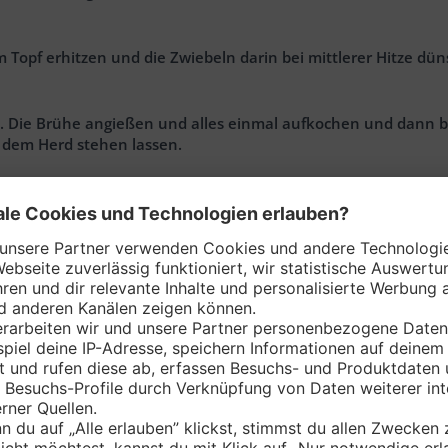
m Topf erhitzen und die Zwiebeln darin bei mittlerer Hitze d
. Die Brühe angießen und alles einmal aufkochen und dann be
f dem Herd stehen lassen.
cht die Suppe noch durch ein feines Haarsieb.
iche Sahne unterziehen und alles nochmal aufkochen. Dann die
 Mit einem Klecks Sahne, ein paar Erbsen und den Speckstange