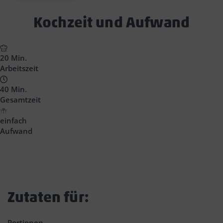
Text
Kochzeit und Aufwand
Block
Headline
20 Min.
Arbeitszeit
40 Min.
Gesamtzeit
einfach
Aufwand
Zutaten für:
Portionen