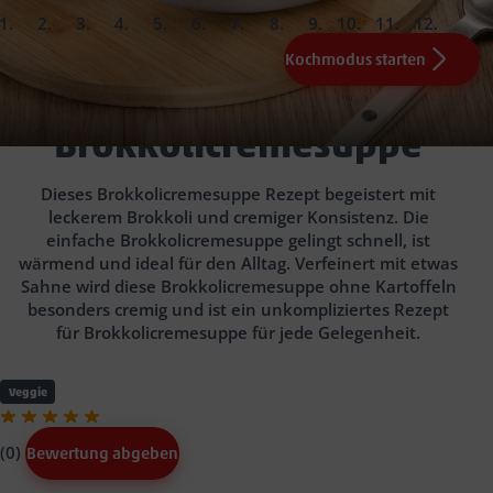
slide
slide
slide
slide
slide
slide
slide
slide
slide
slide
slide
slide
1.
2.
3.
4.
5.
6.
7.
8.
9.
10.
Fertig!
Kochmodus starten
200
0.5
1
1
50
EL Olivenöl
EL Mehl
g Sahne
Zwiebel(n)
g Brokkoli
0.5
0.25
l Gemüsebrühe
TL Muskatnuss, gerieben
ca. 10 Min.
1
Salz
Knoblauchzehe(n)
und Pfeffer
0.25
TL Muskatnuss, gerieben
Brokkolicremesuppe
Angeboten der Woche
Dieses Brokkolicremesuppe Rezept begeistert mit
leckerem Brokkoli und cremiger Konsistenz. Die
einfache Brokkolicremesuppe gelingt schnell, ist
wärmend und ideal für den Alltag. Verfeinert mit etwas
Sahne wird diese Brokkolicremesuppe ohne Kartoffeln
besonders cremig und ist ein unkompliziertes Rezept
für Brokkolicremesuppe für jede Gelegenheit.
Veggie
(0)
Bewertung abgeben