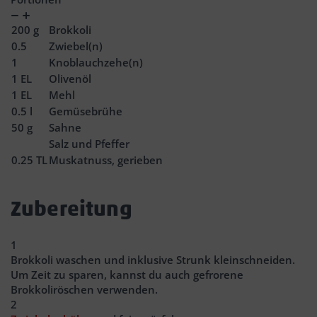
Verringern
Zunahme
200
g
Brokkoli
0.5
Zwiebel(n)
1
Knoblauchzehe(n)
1
EL
Olivenöl
1
EL
Mehl
0.5
l
Gemüsebrühe
50
g
Sahne
Salz und Pfeffer
0.25
TL
Muskatnuss, gerieben
Zubereitung
1
Brokkoli waschen und inklusive Strunk kleinschneiden.
Um Zeit zu sparen, kannst du auch gefrorene
Brokkoliröschen verwenden.
2