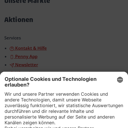
Unsere Märkte
Akkordeon
öffnen/schließen
Aktionen
Akkordeon
öffnen/schließen
Services
Kontakt & Hilfe
Penny App
Newsletter
WhatsApp
App