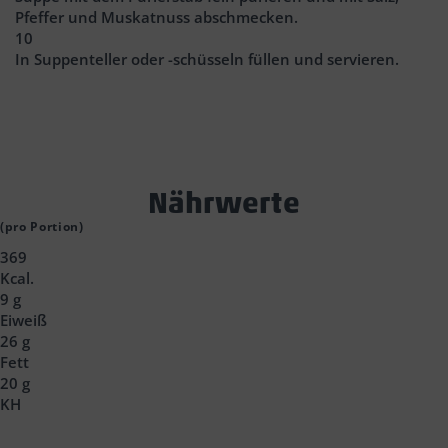
Pfeffer und Muskatnuss abschmecken.
10
In Suppenteller oder -schüsseln füllen und servieren.
Text
Nährwerte
Block
(pro Portion)
369
Headline
Kcal.
9 g
Eiweiß
26 g
Fett
20 g
KH