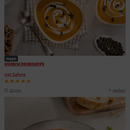
Veggie
KÜRBISCREMESUPPE
mit Sahne
20 min
einfach