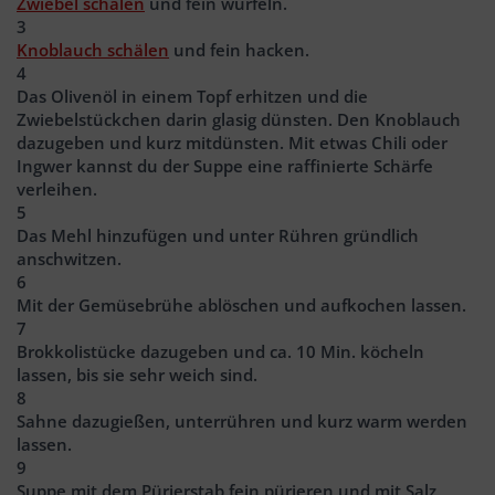
Zwiebel schälen
und fein würfeln.
3
Knoblauch schälen
und fein hacken.
4
Das Olivenöl in einem Topf erhitzen und die
Zwiebelstückchen darin glasig dünsten. Den Knoblauch
dazugeben und kurz mitdünsten. Mit etwas Chili oder
Ingwer kannst du der Suppe eine raffinierte Schärfe
verleihen.
5
Das Mehl hinzufügen und unter Rühren gründlich
anschwitzen.
6
Mit der Gemüsebrühe ablöschen und aufkochen lassen.
7
Brokkolistücke dazugeben und ca. 10 Min. köcheln
lassen, bis sie sehr weich sind.
8
Sahne dazugießen, unterrühren und kurz warm werden
lassen.
9
Suppe mit dem Pürierstab fein pürieren und mit Salz,