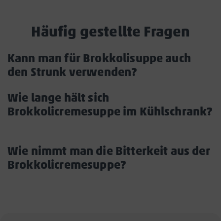
Häufig gestellte Fragen
Accordion
Kann man für Brokkolisuppe auch
Headline
den Strunk verwenden?
Akkordeon
öffnen/schließ
Wie lange hält sich
Brokkolicremesuppe im Kühlschrank?
Akkordeon
öffnen/schließen
Wie nimmt man die Bitterkeit aus der
Brokkolicremesuppe?
Akkordeon
öffnen/schließe