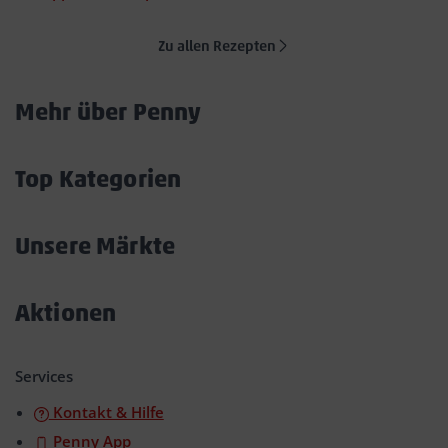
Zu allen Rezepten
Mehr über Penny
Akkordeon
öffnen/schließen
Top Kategorien
Akkordeon
öffnen/schließen
Unsere Märkte
Akkordeon
öffnen/schließen
Aktionen
Akkordeon
öffnen/schließen
Services
Kontakt & Hilfe
Penny App