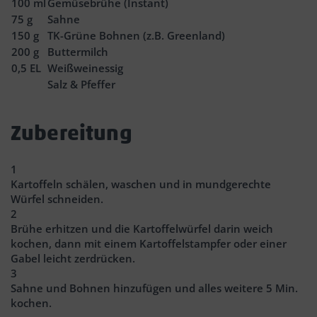
100
ml
Gemüsebrühe (Instant)
75
g
Sahne
150
g
TK-Grüne Bohnen (z.B. Greenland)
200
g
Buttermilch
0,5
EL
Weißweinessig
Salz & Pfeffer
Zubereitung
1
Kartoffeln schälen, waschen und in mundgerechte
Würfel schneiden.
2
Brühe erhitzen und die Kartoffelwürfel darin weich
kochen, dann mit einem Kartoffelstampfer oder einer
Gabel leicht zerdrücken.
3
Sahne und Bohnen hinzufügen und alles weitere 5 Min.
kochen.