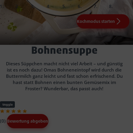
slide
slide
slide
slide
slide
slide
slide
slide
1.
2.
3.
4.
5.
6.
Fertig!
Kochmodus starten
2
100
75
mittelgroße Kartoffeln
g Sahne
ml Gemüsebrühe (Instant)
0,5
EL Weißweinessig
150
g TK-Grüne Bohnen (z.B.
Salz
200
Pfeffer
g
grob
Greenland)
Buttermilch
gemahlenem Pfeffer
5 Min.
Buttermilch-
Guten Appetit!
Bohnensuppe
Dieses Süppchen macht nicht viel Arbeit – und günstig
ist es noch dazu! Omas Bohneneintopf wird durch die
Buttermilch ganz leicht und fast schon erfrischend. Du
hast statt Bohnen einen bunten Gemüsemix im
Froster? Wunderbar, das passt auch!
Veggie
(0)
Bewertung abgeben