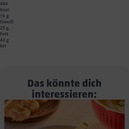
484
Kcal.
16 g
Eiweiß
25 g
Fett
43 g
KH
Das könnte dich
interessieren: