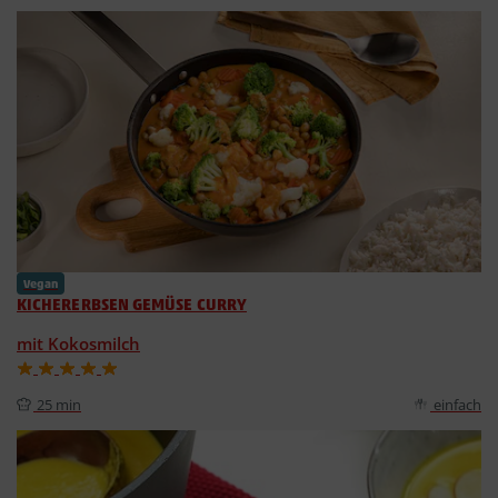
Vegan
KICHERERBSEN GEMÜSE CURRY
mit Kokosmilch
25 min
einfach